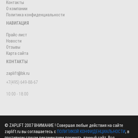
Контакты
О компании
Политика конфиденциальности
НАВИГАЦИЯ
Прайс-лист
Новости
Отзывы
Карта сайта
КОНТАКТЫ
zaplift@bk.ru
+7(495) 649-88-67
10:00 - 18:00
©
ZAPLIFT
2007 ВНИМАНИЕ ! Совершая любые действия на сайте
zaplift.ru вы соглашаетесь с
ПОЛИТИКОЙ КОНФИДЕНЦИАЛЬНОСТИ
, в
противном случае рекомендуем покинуть данный сайт. Вся