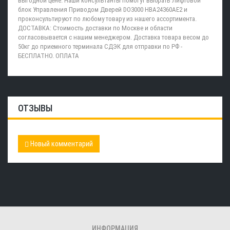
выгодной цене. Наши консультанты помогут выбрать Лифтовой
блок Управления Приводом Дверей DO3000 HBA24360AE2 и
проконсультируют по любому товару из нашего ассортимента.
ДОСТАВКА: Стоимость доставки по Москве и области
согласовывается с нашим менеджером. Доставка товара весом до
50кг до приемного терминала СДЭК для отправки по РФ -
БЕСПЛАТНО. ОПЛАТА
ОТЗЫВЫ
Новый комментарий
ИНФОРМАЦИЯ