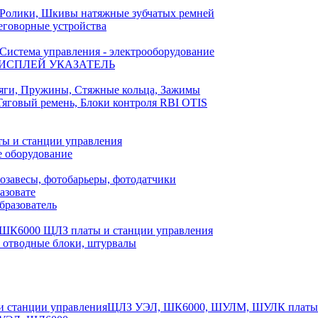
Ролики, Шкивы натяжные зубчатых ремней
еговорные устройства
Система управления - электрооборудование
ИСПЛЕЙ УКАЗАТЕЛЬ
яги, Пружины, Стяжные кольца, Зажимы
Тяговый ремень, Блоки контроля RBI OTIS
ы и станции управления
е оборудование
озавесы, фотобарьеры, фотодатчики
азовате
бразователь
ШК6000 ЩЛЗ платы и станции управления
отводные блоки, штурвалы
ЩЛЗ УЭЛ, ШК6000, ШУЛМ, ШУЛК платы и