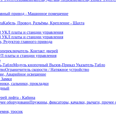
авный привод - Машинное помещение
Кабель, Провод, Разъёмы, Крепление - Шахта
 УКЛ платы и станции управления
 УКЛ платы и станции управления
а, Редуктор главного привода
переключатель, Контакт дверей
Л платы и станции управления
о
Модуль кнопочный Вызов-Приказ Указатель-Табло
Ограничитель скорости / Натяжное устройство
ие, Аварийное освещение
, Замки
ики, сальники, прокладки
идный
рей лифта - Кабина
Пружины, фиксаторы, качалки, рычаги, прочее
ремня, тросик