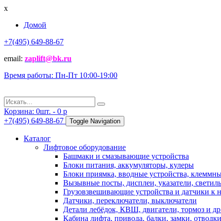
x
Домой
+7(495) 649-88-67
email:
zaplift@bk.ru
Время работы: Пн-Пт 10:00-19:00
Корзина:
0
шт. -
0
p
+7(495) 649-88-67
Toggle Navigation
Каталог
Лифтовое оборудование
Башмаки и смазывающие устройства
Блоки питания, аккумуляторы, кулеры
Блоки приямка, вводные устройства, клеммн
Вызывные посты, дисплеи, указатели, светиль
Грузовзвешивающие устройства и датчики к 
Датчики, переключатели, выключатели
Детали лебёдок, КВШ, двигатели, тормоз и др
Кабина лифта, привода, балки, замки, отводк