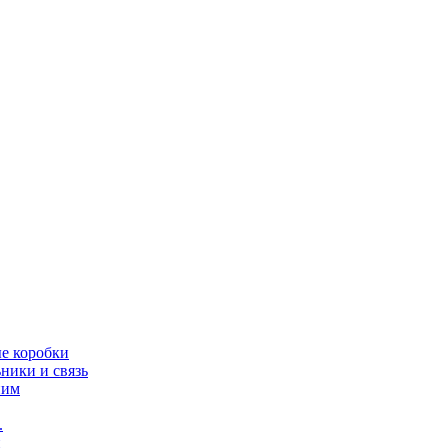
ые коробки
ники и связь
ним
.
и