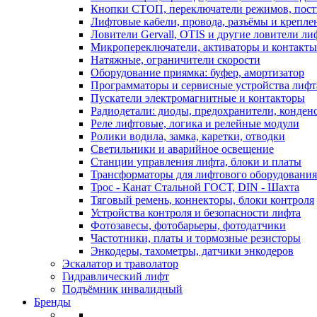
Кнопки СТОП, переключатели режимов, пос
Лифтовые кабели, провода, разъёмы и крепле
Ловители Gervall, OTIS и другие ловители ли
Микропереключатели, активаторы и контакты
Натяжные, ограничители скорости
Оборудование приямка: буфер, амортизатор
Программаторы и сервисные устройства лифт
Пускатели электромагнитные и контакторы
Радиодетали: диоды, предохранители, конден
Реле лифтовые, логика и релейные модули
Ролики водила, замка, каретки, отводки
Светильники и аварийное освещение
Станции управления лифта, блоки и платы
Трансформаторы для лифтового оборудования
Трос - Канат Стальной ГОСТ, DIN - Шахта
Тяговый ремень, коннекторы, блоки контроля
Устройства контроля и безопасности лифта
Фотозавесы, фотобарьеры, фотодатчики
Частотники, платы и тормозные резисторы
Энкодеры, тахометры, датчики энкодеров
Эскалатор и траволатор
Гидравлический лифт
Подъёмник инвалидный
Бренды