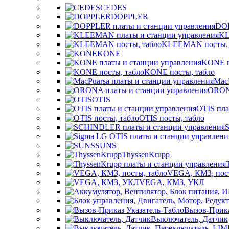
CEDES
DOPPLER
DOP
KL
KLEEMAN посты, 
KONE
KONE п
KONE посты, табло
Mac
ORONA
OTIS
OTIS пла
OTIS посты, табло
SUNS
ThyssenKrupp
VEGА, КМЗ, пост
VEGА, КМЗ, УКЛ
Вызов-Прика
Выключатель, Датчик