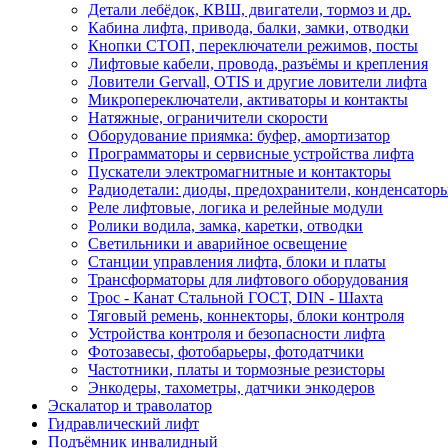
Детали лебёдок, КВШ, двигатели, тормоз и др.
Кабина лифта, привода, балки, замки, отводки
Кнопки СТОП, переключатели режимов, посты
Лифтовые кабели, провода, разъёмы и крепления
Ловители Gervall, OTIS и другие ловители лифта
Микропереключатели, активаторы и контакты
Натяжные, ограничители скорости
Оборудование приямка: буфер, амортизатор
Программаторы и сервисные устройства лифта
Пускатели электромагнитные и контакторы
Радиодетали: диоды, предохранители, конденсатор
Реле лифтовые, логика и релейные модули
Ролики водила, замка, каретки, отводки
Светильники и аварийное освещение
Станции управления лифта, блоки и платы
Трансформаторы для лифтового оборудования
Трос - Канат Стальной ГОСТ, DIN - Шахта
Тяговый ремень, коннекторы, блоки контроля
Устройства контроля и безопасности лифта
Фотозавесы, фотобарьеры, фотодатчики
Частотники, платы и тормозные резисторы
Энкодеры, тахометры, датчики энкодеров
Эскалатор и траволатор
Гидравлический лифт
Подъёмник инвалидный