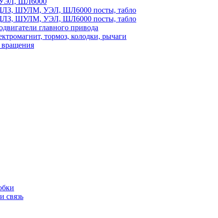
УЭЛ, ШЛ6000
ЛЗ, ШУЛМ, УЭЛ, ШЛ6000 посты, табло
ЛЗ, ШУЛМ, УЭЛ, ШЛ6000 посты, табло
одвигатели главного привода
ектромагнит, тормоз, колодки, рычаги
 вращения
обки
и связь