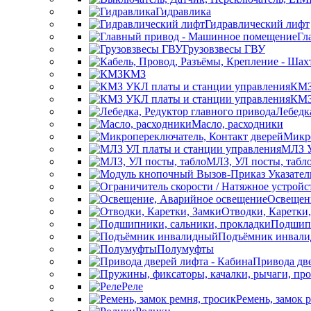
Гидравлика
Гидравлический лифт
Гл
Грузовзвесы ГВУ
КМЗ
КМЗ
КМЗ
Лебедк
Масло, расходники
Микро
МЛЗ У
МЛЗ, УЛ посты, табл
Освещен
Отводки, Каретки
Подшипн
Подъёмник инвал
Полумуфты
Привода две
Реле
Ремень, замок 