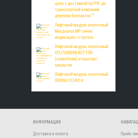
цене с доставкой по РФ, до
транспортной компании
довезём бесплатно.""
Лифтовой модуль кнопочный
Macpuarsa MP синяя
индикация / стрелка
Лифтовой модуль кнопочный
YEU720N09B BUTTON
(служебная) открытие/
закрытие
Лифтовой модуль кнопочный
ORONA 5124314
ИНФОРМАЦИЯ
НАВИГА
Доставка и оплата
Прайс-ли