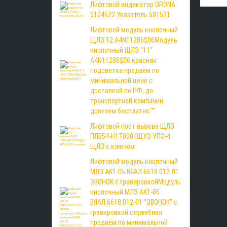
Лифтовой индикатор ORONA
5124522 Указатель 581521
Лифтовой модуль кнопочный
ЩЛЗ 12 A4N11286$06Модуль
кнопочный ЩЛЗ "11"
A4N11286$06 красная
подсветка продаём по
минимальной цене с
доставкой по РФ, до
транспортной компании
довезём бесплатно.""
Лифтовой пост вызова ЩЛЗ
ПЛВ54-Н1Т0001ЩУЗ УПЭ-4
ЩЛЗ с ключом
Лифтовой модуль кнопочный
МЛЗ АК1-05 ВЯАЛ.6618.012-01
ЗВОНОК с гравировкойМодуль
кнопочный МЛЗ АК1-05
ВЯАЛ.6618.012-01 "ЗВОНОК" с
гравировкой служебная
продаём по минимальной