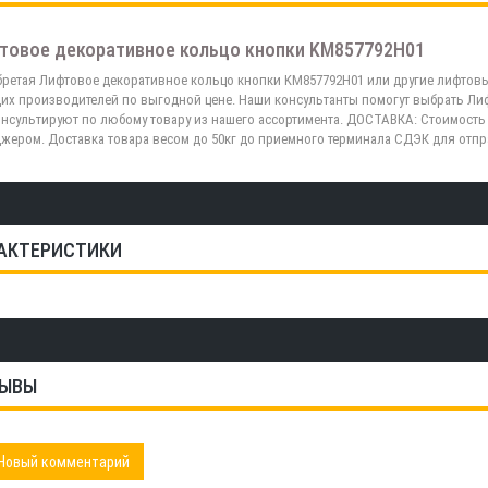
товое декоративное кольцо кнопки KM857792H01
ретая Лифтовое декоративное кольцо кнопки KM857792H01 или другие лифтовы
их производителей по выгодной цене. Наши консультанты помогут выбрать Ли
нсультируют по любому товару из нашего ассортимента. ДОСТАВКА: Стоимость 
жером. Доставка товара весом до 50кг до приемного терминала СДЭК для отп
АКТЕРИСТИКИ
ЫВЫ
Новый комментарий