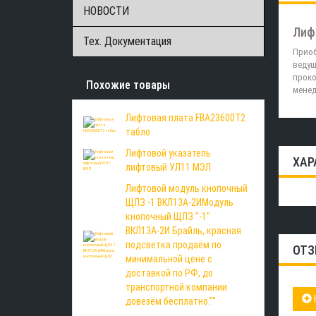
НОВОСТИ
Лиф
Тех. Документация
Приоб
ведущ
проко
Похожие товары
менед
Лифтовая плата FBA23600T2
табло
Лифтовой указатель
ХАР
лифтовый УЛ11 МЭЛ
Лифтовой модуль кнопочный
ЩЛЗ -1 ВКЛ13А-2ИМодуль
кнопочный ЩЛЗ "-1"
ВКЛ13А-2И Брайль, красная
подсветка продаём по
ОТЗ
минимальной цене с
доставкой по РФ, до
транспортной компании
довезём бесплатно.""