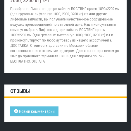
2000, 3200 кг) к-т
Приобретая Лифтовая дверь кабины БОСТВИГ проем 1890х2200 мм
(для грузовых лифтов г/п 1000, 2000, 3200 кг) к-т или другие
лифтовые запчасти, вы получаете качественное оборудование
ведущих производителей по выгодной цене. Наши консультанты
помогут выбрать Лифтовая дверь кабины БОСТВИГ проем
1890х2200 мм (для грузовых лифтов г/п 1000, 2000, 3200 кг) к-т и
проконсультируют по любому товару из нашего ассортимента.
ДОСТАВКА: Стоимость доставки по Москве и области
согласовывается с нашим менеджером. Доставка товара весом до
50кг до приемного терминала СДЭК для отправки по РФ -
БЕСПЛАТНО. ОПЛАТА
ОТЗЫВЫ
Новый комментарий