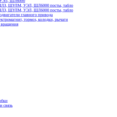
УЭЛ, ШЛ6000
ЛЗ, ШУЛМ, УЭЛ, ШЛ6000 посты, табло
ЛЗ, ШУЛМ, УЭЛ, ШЛ6000 посты, табло
одвигатели главного привода
ектромагнит, тормоз, колодки, рычаги
 вращения
обки
и связь