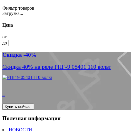
Фильтр товаров
Загрузка...
Цена
от
до
Скидка -40%
Скидка 40% на реле РПГ-9 05401 110 вольт
Купить сейчас!
Полезная информация
НОВОСТИ