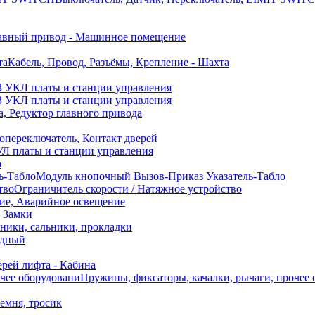
авный привод - Машинное помещение
Кабель, Провод, Разъёмы, Крепление - Шахта
 УКЛ платы и станции управления
 УКЛ платы и станции управления
а, Редуктор главного привода
переключатель, Контакт дверей
Л платы и станции управления
о
Модуль кнопочный Вызов-Приказ Указатель-Табло
Ограничитель скорости / Натяжное устройство
ие, Аварийное освещение
, Замки
ики, сальники, прокладки
идный
рей лифта - Кабина
Пружины, фиксаторы, качалки, рычаги, прочее
ремня, тросик