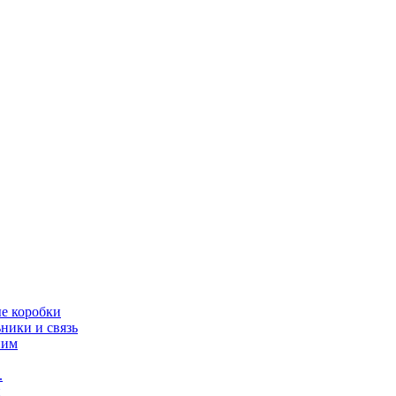
ые коробки
ники и связь
ним
.
и