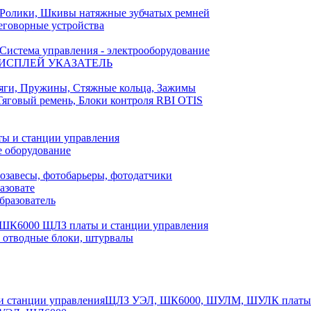
Ролики, Шкивы натяжные зубчатых ремней
еговорные устройства
Система управления - электрооборудование
ИСПЛЕЙ УКАЗАТЕЛЬ
яги, Пружины, Стяжные кольца, Зажимы
Тяговый ремень, Блоки контроля RBI OTIS
ы и станции управления
е оборудование
озавесы, фотобарьеры, фотодатчики
азовате
бразователь
ШК6000 ЩЛЗ платы и станции управления
отводные блоки, штурвалы
ЩЛЗ УЭЛ, ШК6000, ШУЛМ, ШУЛК платы и