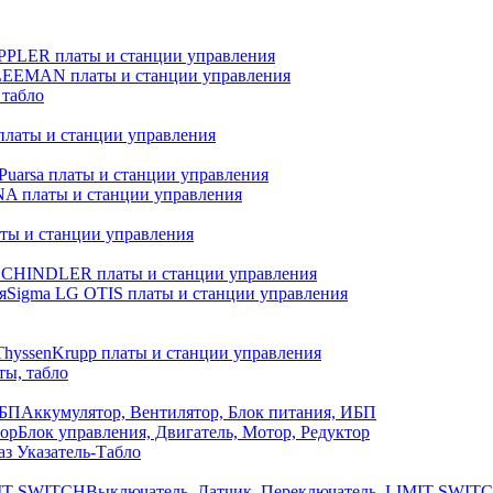
PLER платы и станции управления
EEMAN платы и станции управления
табло
латы и станции управления
Puarsa платы и станции управления
 платы и станции управления
ты и станции управления
SCHINDLER платы и станции управления
Sigma LG OTIS платы и станции управления
ThyssenKrupp платы и станции управления
ы, табло
Аккумулятор, Вентилятор, Блок питания, ИБП
Блок управления, Двигатель, Мотор, Редуктор
з Указатель-Табло
Выключатель, Датчик, Переключатель, LIMIT SWIT