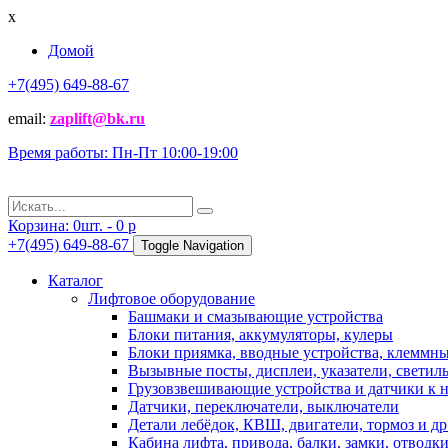
x
Домой
+7(495) 649-88-67
email:
zaplift@bk.ru
Время работы: Пн-Пт 10:00-19:00
Корзина:
0
шт. -
0
p
+7(495) 649-88-67
Toggle Navigation
Каталог
Лифтовое оборудование
Башмаки и смазывающие устройства
Блоки питания, аккумуляторы, кулеры
Блоки приямка, вводные устройства, клеммн
Вызывные посты, дисплеи, указатели, светиль
Грузовзвешивающие устройства и датчики к 
Датчики, переключатели, выключатели
Детали лебёдок, КВШ, двигатели, тормоз и др
Кабина лифта, привода, балки, замки, отводк