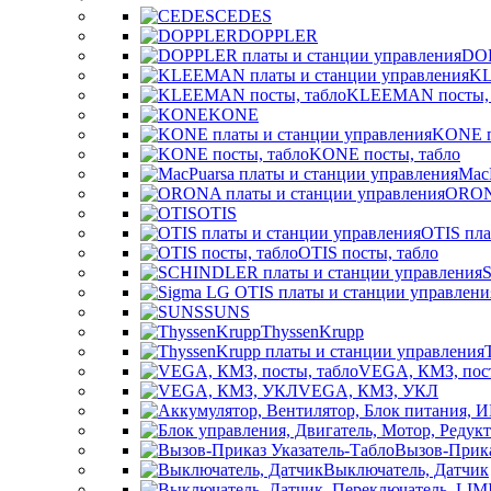
CEDES
DOPPLER
DOP
KL
KLEEMAN посты, 
KONE
KONE п
KONE посты, табло
Mac
ORONA
OTIS
OTIS пла
OTIS посты, табло
SUNS
ThyssenKrupp
VEGА, КМЗ, пост
VEGА, КМЗ, УКЛ
Вызов-Прика
Выключатель, Датчик