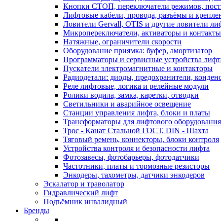
Кнопки СТОП, переключатели режимов, пос
Лифтовые кабели, провода, разъёмы и крепле
Ловители Gervall, OTIS и другие ловители ли
Микропереключатели, активаторы и контакты
Натяжные, ограничители скорости
Оборудование приямка: буфер, амортизатор
Программаторы и сервисные устройства лифт
Пускатели электромагнитные и контакторы
Радиодетали: диоды, предохранители, конден
Реле лифтовые, логика и релейные модули
Ролики водила, замка, каретки, отводки
Светильники и аварийное освещение
Станции управления лифта, блоки и платы
Трансформаторы для лифтового оборудования
Трос - Канат Стальной ГОСТ, DIN - Шахта
Тяговый ремень, коннекторы, блоки контроля
Устройства контроля и безопасности лифта
Фотозавесы, фотобарьеры, фотодатчики
Частотники, платы и тормозные резисторы
Энкодеры, тахометры, датчики энкодеров
Эскалатор и траволатор
Гидравлический лифт
Подъёмник инвалидный
Бренды