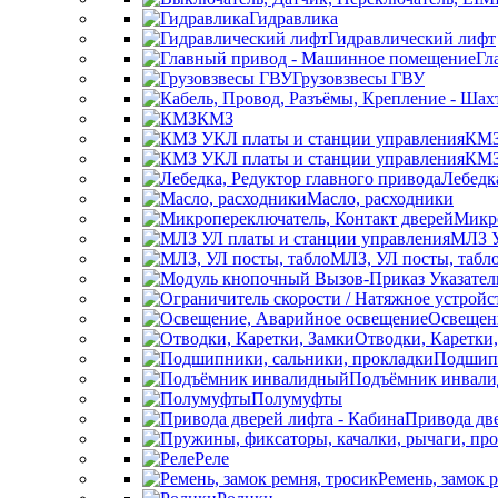
Гидравлика
Гидравлический лифт
Гл
Грузовзвесы ГВУ
КМЗ
КМЗ
КМЗ
Лебедк
Масло, расходники
Микро
МЛЗ У
МЛЗ, УЛ посты, табл
Освещен
Отводки, Каретки
Подшипн
Подъёмник инвал
Полумуфты
Привода две
Реле
Ремень, замок 