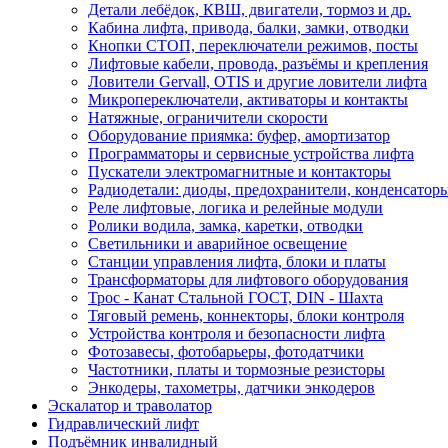
Детали лебёдок, КВШ, двигатели, тормоз и др.
Кабина лифта, привода, балки, замки, отводки
Кнопки СТОП, переключатели режимов, посты
Лифтовые кабели, провода, разъёмы и крепления
Ловители Gervall, OTIS и другие ловители лифта
Микропереключатели, активаторы и контакты
Натяжные, ограничители скорости
Оборудование приямка: буфер, амортизатор
Программаторы и сервисные устройства лифта
Пускатели электромагнитные и контакторы
Радиодетали: диоды, предохранители, конденсатор
Реле лифтовые, логика и релейные модули
Ролики водила, замка, каретки, отводки
Светильники и аварийное освещение
Станции управления лифта, блоки и платы
Трансформаторы для лифтового оборудования
Трос - Канат Стальной ГОСТ, DIN - Шахта
Тяговый ремень, коннекторы, блоки контроля
Устройства контроля и безопасности лифта
Фотозавесы, фотобарьеры, фотодатчики
Частотники, платы и тормозные резисторы
Энкодеры, тахометры, датчики энкодеров
Эскалатор и траволатор
Гидравлический лифт
Подъёмник инвалидный