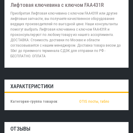
Лифтовая ключевина с ключом FAA431R
Приобретая Лифтовая ключевина с ключом FAA431R или другие
лифтовые запчасти, вы получаете качественное оборудование
ведущих производителей по выгодной цене. Наши консультанты
помогут выбрать Лифтовая ключевина с ключом FAA431R и
проконсультируют по любому товару из нашего ассортимента.
ДОСТАВКА: Стоимость доставки по Москве и области
согласовывается с нашим менеджером. Доставка товара весом до
50кг до приемного терминала СДЭК для отправки по РФ -
БЕСПЛАТНО. ОПЛАТА
ХАРАКТЕРИСТИКИ
Категория-группа товаров
:
OTIS посты, табло
ОТЗЫВЫ