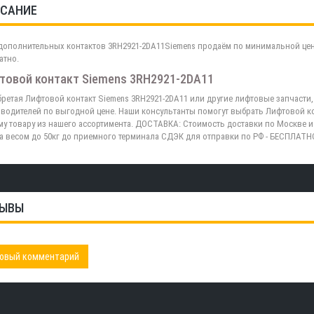
САНИЕ
дополнительных контактов 3RH2921-2DA11Siemens продаём по минимальной цене
атно.
товой контакт Siemens 3RH2921-2DA11
ретая Лифтовой контакт Siemens 3RH2921-2DA11 или другие лифтовые запчасти
водителей по выгодной цене. Наши консультанты помогут выбрать Лифтовой ко
у товару из нашего ассортимента. ДОСТАВКА: Стоимость доставки по Москве и
а весом до 50кг до приемного терминала СДЭК для отправки по РФ - БЕСПЛАТН
ЫВЫ
овый комментарий