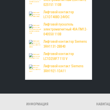
025151 110В
Лифтовой контактор
LC1DT40BD 24VDС
Лифтовой пускатель
электромагнитный 40А ПМ12-
040550 110В
Лифтовой контактор Siemens
3RH1131-2BB40
Лифтовой контактор
LC1D258F7 110 V
Лифтовой контакт Siemens
3RH1921-1DA11
ИНФОРМАЦИЯ
НАВИГА