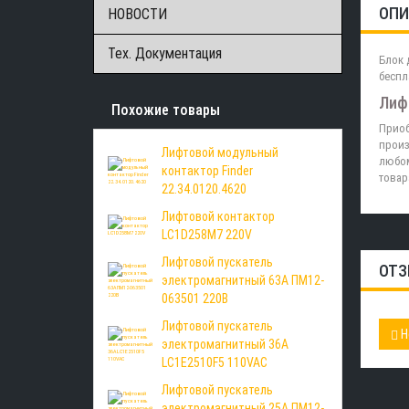
ОПИ
НОВОСТИ
Тех. Документация
Блок 
беспл
Лиф
Похожие товары
Приоб
произ
Лифтовой модульный
любом
контактор Finder
товар
22.34.0120.4620
Лифтовой контактор
LC1D258M7 220V
Лифтовой пускатель
ОТЗ
электромагнитный 63А ПМ12-
063501 220В
Лифтовой пускатель
Н
электромагнитный 36А
LC1E2510F5 110VAC
Лифтовой пускатель
электромагнитный 25А ПМ12-