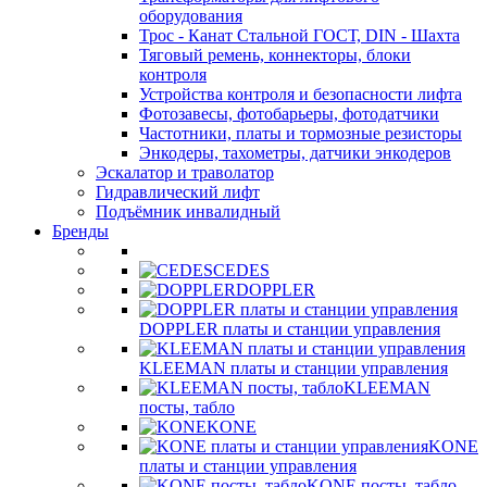
оборудования
Трос - Канат Стальной ГОСТ, DIN - Шахта
Тяговый ремень, коннекторы, блоки
контроля
Устройства контроля и безопасности лифта
Фотозавесы, фотобарьеры, фотодатчики
Частотники, платы и тормозные резисторы
Энкодеры, тахометры, датчики энкодеров
Эскалатор и траволатор
Гидравлический лифт
Подъёмник инвалидный
Бренды
CEDES
DOPPLER
DOPPLER платы и станции управления
KLEEMAN платы и станции управления
KLEEMAN
посты, табло
KONE
KONE
платы и станции управления
KONE посты, табло