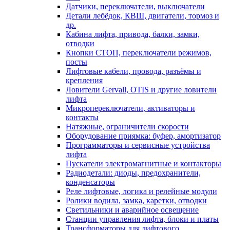
Датчики, переключатели, выключатели
Детали лебёдок, КВШ, двигатели, тормоз и
др.
Кабина лифта, привода, балки, замки,
отводки
Кнопки СТОП, переключатели режимов,
посты
Лифтовые кабели, провода, разъёмы и
крепления
Ловители Gervall, OTIS и другие ловители
лифта
Микропереключатели, активаторы и
контакты
Натяжные, ограничители скорости
Оборудование приямка: буфер, амортизатор
Программаторы и сервисные устройства
лифта
Пускатели электромагнитные и контакторы
Радиодетали: диоды, предохранители,
конденсаторы
Реле лифтовые, логика и релейные модули
Ролики водила, замка, каретки, отводки
Светильники и аварийное освещение
Станции управления лифта, блоки и платы
Трансформаторы для лифтового