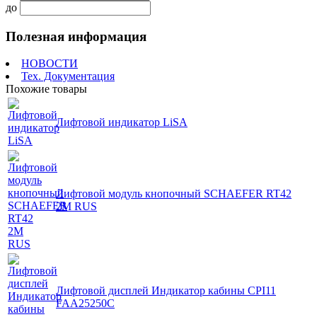
до
Полезная информация
НОВОСТИ
Тех. Документация
Похожие товары
Лифтовой индикатор LiSA
Лифтовой модуль кнопочный SCHAEFER RT42
2M RUS
Лифтовой дисплей Индикатор кабины CPI11
FAA25250C