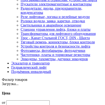
Пускатели электромагнитные и контакторы
Радиодетали: диоды, предохранители,
конденсаторы
Реле лифтовые, логика и релейные модули
Ролики водила, замка, каретки, отводки
Светильники и аварийное освещение
Станции управления лифта, блоки и платы
Трансформаторы для лифтового оборудования
Трос - Канат Стальной ГОСТ, DIN - Шахта
Тяговый ремень, коннекторы, блоки контроля
Устройства контроля и безопасности лифта
Фотозавесы, фотобарьеры, фотодатчики
Частотники, платы и тормозные резисторы
Энкодеры, тахометры, датчики энкодеров
Эскалатор и траволатор
Гидравлический лифт
Подъёмник инвалидный
Фильтр товаров
Загрузка...
Цена
от