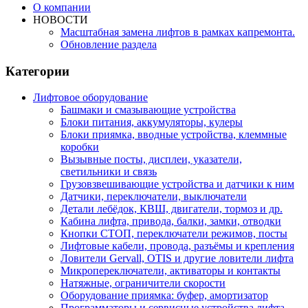
О компании
НОВОСТИ
Масштабная замена лифтов в рамках капремонта.
Обновление раздела
Категории
Лифтовое оборудование
Башмаки и смазывающие устройства
Блоки питания, аккумуляторы, кулеры
Блоки приямка, вводные устройства, клеммные
коробки
Вызывные посты, дисплеи, указатели,
светильники и связь
Грузовзвешивающие устройства и датчики к ним
Датчики, переключатели, выключатели
Детали лебёдок, КВШ, двигатели, тормоз и др.
Кабина лифта, привода, балки, замки, отводки
Кнопки СТОП, переключатели режимов, посты
Лифтовые кабели, провода, разъёмы и крепления
Ловители Gervall, OTIS и другие ловители лифта
Микропереключатели, активаторы и контакты
Натяжные, ограничители скорости
Оборудование приямка: буфер, амортизатор
Программаторы и сервисные устройства лифта