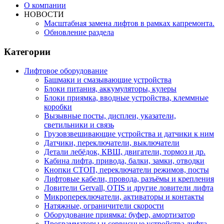
О компании
НОВОСТИ
Масштабная замена лифтов в рамках капремонта.
Обновление раздела
Категории
Лифтовое оборудование
Башмаки и смазывающие устройства
Блоки питания, аккумуляторы, кулеры
Блоки приямка, вводные устройства, клеммные
коробки
Вызывные посты, дисплеи, указатели,
светильники и связь
Грузовзвешивающие устройства и датчики к ним
Датчики, переключатели, выключатели
Детали лебёдок, КВШ, двигатели, тормоз и др.
Кабина лифта, привода, балки, замки, отводки
Кнопки СТОП, переключатели режимов, посты
Лифтовые кабели, провода, разъёмы и крепления
Ловители Gervall, OTIS и другие ловители лифта
Микропереключатели, активаторы и контакты
Натяжные, ограничители скорости
Оборудование приямка: буфер, амортизатор
Программаторы и сервисные устройства лифта