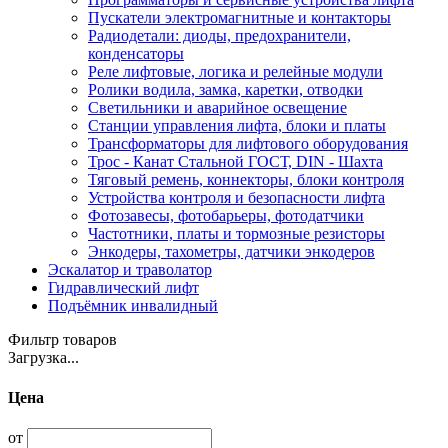
Пускатели электромагнитные и контакторы
Радиодетали: диоды, предохранители,
конденсаторы
Реле лифтовые, логика и релейные модули
Ролики водила, замка, каретки, отводки
Светильники и аварийное освещение
Станции управления лифта, блоки и платы
Трансформаторы для лифтового оборудования
Трос - Канат Стальной ГОСТ, DIN - Шахта
Тяговый ремень, коннекторы, блоки контроля
Устройства контроля и безопасности лифта
Фотозавесы, фотобарьеры, фотодатчики
Частотники, платы и тормозные резисторы
Энкодеры, тахометры, датчики энкодеров
Эскалатор и траволатор
Гидравлический лифт
Подъёмник инвалидный
Фильтр товаров
Загрузка...
Цена
от