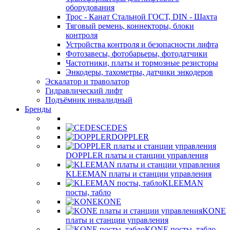
оборудования
Трос - Канат Стальной ГОСТ, DIN - Шахта
Тяговый ремень, коннекторы, блоки
контроля
Устройства контроля и безопасности лифта
Фотозавесы, фотобарьеры, фотодатчики
Частотники, платы и тормозные резисторы
Энкодеры, тахометры, датчики энкодеров
Эскалатор и траволатор
Гидравлический лифт
Подъёмник инвалидный
Бренды
CEDES
DOPPLER
DOPPLER платы и станции управления
KLEEMAN платы и станции управления
KLEEMAN
посты, табло
KONE
KONE
платы и станции управления
KONE посты, табло