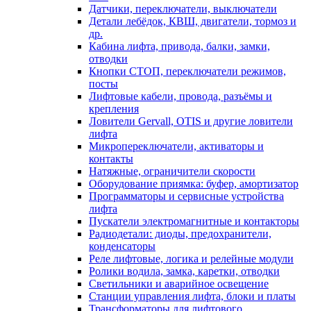
Датчики, переключатели, выключатели
Детали лебёдок, КВШ, двигатели, тормоз и
др.
Кабина лифта, привода, балки, замки,
отводки
Кнопки СТОП, переключатели режимов,
посты
Лифтовые кабели, провода, разъёмы и
крепления
Ловители Gervall, OTIS и другие ловители
лифта
Микропереключатели, активаторы и
контакты
Натяжные, ограничители скорости
Оборудование приямка: буфер, амортизатор
Программаторы и сервисные устройства
лифта
Пускатели электромагнитные и контакторы
Радиодетали: диоды, предохранители,
конденсаторы
Реле лифтовые, логика и релейные модули
Ролики водила, замка, каретки, отводки
Светильники и аварийное освещение
Станции управления лифта, блоки и платы
Трансформаторы для лифтового