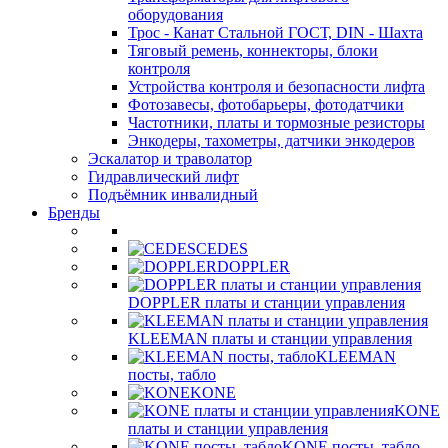
оборудования
Трос - Канат Стальной ГОСТ, DIN - Шахта
Тяговый ремень, коннекторы, блоки
контроля
Устройства контроля и безопасности лифта
Фотозавесы, фотобарьеры, фотодатчики
Частотники, платы и тормозные резисторы
Энкодеры, тахометры, датчики энкодеров
Эскалатор и траволатор
Гидравлический лифт
Подъёмник инвалидный
Бренды
CEDES
DOPPLER
DOPPLER платы и станции управления
KLEEMAN платы и станции управления
KLEEMAN
посты, табло
KONE
KONE
платы и станции управления
KONE посты, табло