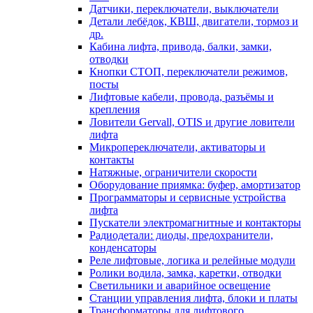
Датчики, переключатели, выключатели
Детали лебёдок, КВШ, двигатели, тормоз и
др.
Кабина лифта, привода, балки, замки,
отводки
Кнопки СТОП, переключатели режимов,
посты
Лифтовые кабели, провода, разъёмы и
крепления
Ловители Gervall, OTIS и другие ловители
лифта
Микропереключатели, активаторы и
контакты
Натяжные, ограничители скорости
Оборудование приямка: буфер, амортизатор
Программаторы и сервисные устройства
лифта
Пускатели электромагнитные и контакторы
Радиодетали: диоды, предохранители,
конденсаторы
Реле лифтовые, логика и релейные модули
Ролики водила, замка, каретки, отводки
Светильники и аварийное освещение
Станции управления лифта, блоки и платы
Трансформаторы для лифтового