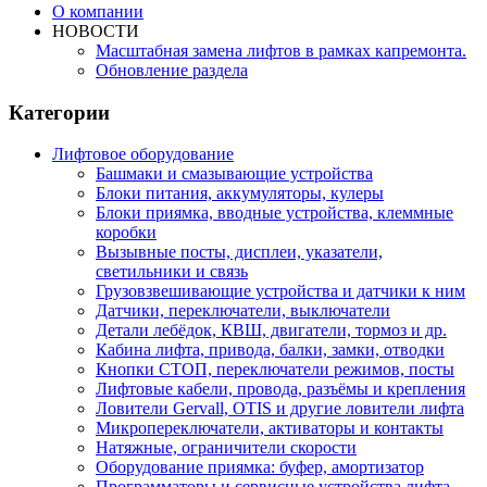
О компании
НОВОСТИ
Масштабная замена лифтов в рамках капремонта.
Обновление раздела
Категории
Лифтовое оборудование
Башмаки и смазывающие устройства
Блоки питания, аккумуляторы, кулеры
Блоки приямка, вводные устройства, клеммные
коробки
Вызывные посты, дисплеи, указатели,
светильники и связь
Грузовзвешивающие устройства и датчики к ним
Датчики, переключатели, выключатели
Детали лебёдок, КВШ, двигатели, тормоз и др.
Кабина лифта, привода, балки, замки, отводки
Кнопки СТОП, переключатели режимов, посты
Лифтовые кабели, провода, разъёмы и крепления
Ловители Gervall, OTIS и другие ловители лифта
Микропереключатели, активаторы и контакты
Натяжные, ограничители скорости
Оборудование приямка: буфер, амортизатор
Программаторы и сервисные устройства лифта