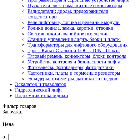
Пускатели электромагнитные и контакторы
Радиодетали: диоды, предохранители,
конденсаторы
Реле лифтовые, логика и релейные модули
Ролики водила, замка, каретки, отводки
Светильники и аварийное освещение
Станции управления лифта, блоки и платы
Трансформаторы для лифтового оборудования
Трос - Канат Стальной ГОСТ, DIN - Шахта
Тяговый ремень, коннекторы, блоки контроля
Устройства контроля и безопасности лифта
Фотозавесы, фотобарьеры, фотодатчики
Частотники, платы и тормозные резисторы
Энкодеры, тахометры, датчики энкодеров
Эскалатор и траволатор
Гидравлический лифт
Подъёмник инвалидный
Фильтр товаров
Загрузка...
Цена
от