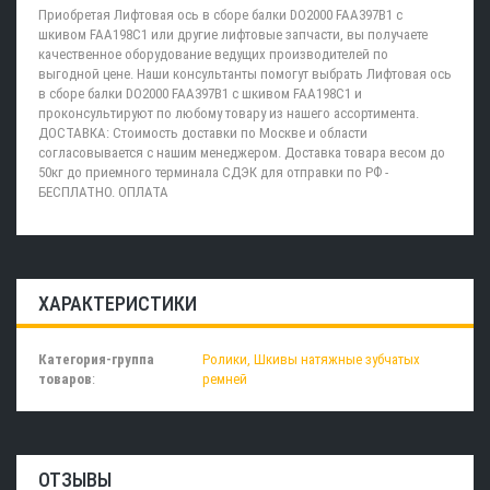
Приобретая Лифтовая ось в сборе балки DO2000 FAA397B1 с
шкивом FAA198C1 или другие лифтовые запчасти, вы получаете
качественное оборудование ведущих производителей по
выгодной цене. Наши консультанты помогут выбрать Лифтовая ось
в сборе балки DO2000 FAA397B1 с шкивом FAA198C1 и
проконсультируют по любому товару из нашего ассортимента.
ДОСТАВКА: Стоимость доставки по Москве и области
согласовывается с нашим менеджером. Доставка товара весом до
50кг до приемного терминала СДЭК для отправки по РФ -
БЕСПЛАТНО. ОПЛАТА
ХАРАКТЕРИСТИКИ
Категория-группа
Ролики, Шкивы натяжные зубчатых
товаров
:
ремней
ОТЗЫВЫ