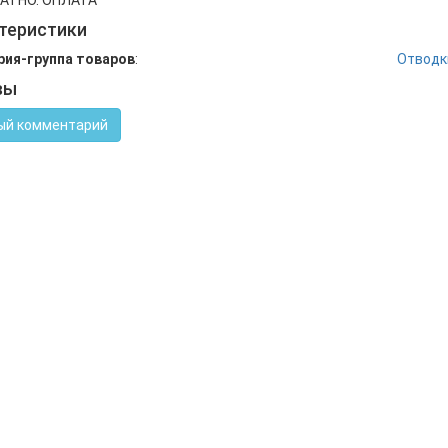
ЛАТНО. ОПЛАТА
теристики
рия-группа товаров
:
Отводки
вы
ый комментарий