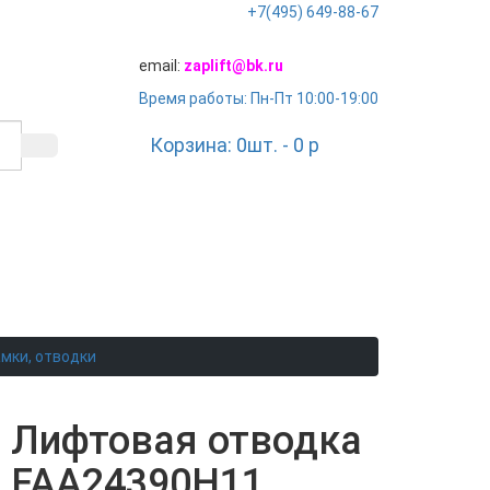
+7(495) 649-88-67
email:
zaplift@bk.ru
Время работы: Пн-Пт 10:00-19:00
Корзина:
0
шт. -
0
p
амки, отводки
Лифтовая отводка
FAA24390H11