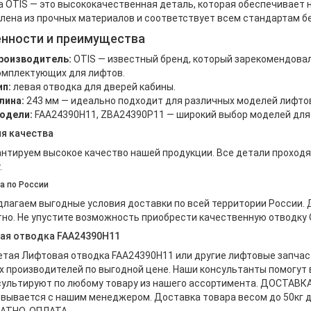
 OTIS — это высококачественная деталь, которая обеспечивает 
лена из прочных материалов и соответствует всем стандартам б
нности и преимущества
роизводитель:
OTIS — известный бренд, который зарекомендова
омплектующих для лифтов.
ип:
левая отводка для дверей кабины.
лина:
243 мм — идеально подходит для различных моделей лифтов
одели:
FAA24390H11, ZBA24390P11 — широкий выбор моделей для 
ия качества
нтируем высокое качество нашей продукции. Все детали проходя
.
а по России
лагаем выгодные условия доставки по всей территории России.
но. Не упустите возможность приобрести качественную отводку 
ая отводка FAA24390H11
тая Лифтовая отводка FAA24390H11 или другие лифтовые запчас
 производителей по выгодной цене. Наши консультанты помогут
ультируют по любому товару из нашего ассортимента. ДОСТАВКА
вывается с нашим менеджером. Доставка товара весом до 50кг 