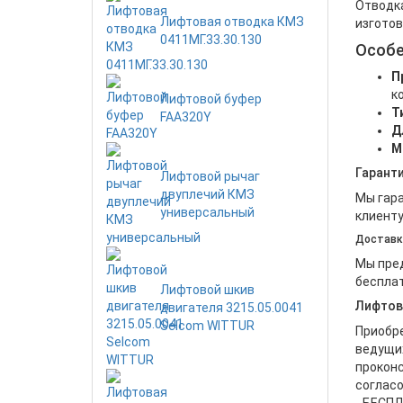
Отводка
Лифтовая отводка КМЗ
изготов
0411МГ.33.30.130
Особе
П
к
Лифтовой буфер
Т
FAA320Y
Д
М
Гарант
Лифтовой рычаг
двуплечий КМЗ
Мы гара
универсальный
клиенту
Доставк
Мы пред
бесплат
Лифтовой шкив
Лифтов
двигателя 3215.05.0041
Selcom WITTUR
Приобре
ведущих
проконс
согласо