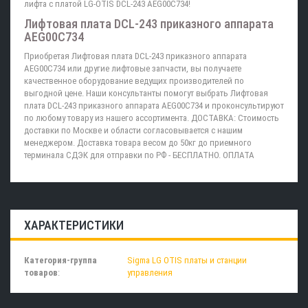
лифта с платой LG-OTIS DCL-243 AEG00C734!
Лифтовая плата DCL-243 приказного аппарата
AEG00C734
Приобретая Лифтовая плата DCL-243 приказного аппарата
AEG00C734 или другие лифтовые запчасти, вы получаете
качественное оборудование ведущих производителей по
выгодной цене. Наши консультанты помогут выбрать Лифтовая
плата DCL-243 приказного аппарата AEG00C734 и проконсультируют
по любому товару из нашего ассортимента. ДОСТАВКА: Стоимость
доставки по Москве и области согласовывается с нашим
менеджером. Доставка товара весом до 50кг до приемного
терминала СДЭК для отправки по РФ - БЕСПЛАТНО. ОПЛАТА
ХАРАКТЕРИСТИКИ
Категория-группа
Sigma LG OTIS платы и станции
товаров
:
управления