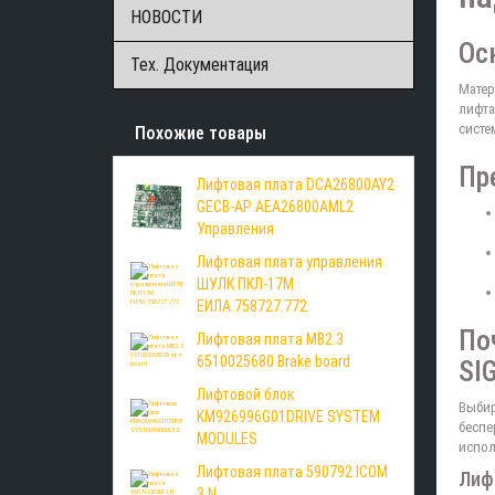
НОВОСТИ
Ос
Тех. Документация
Матер
лифта
систе
Похожие товары
Пр
Лифтовая плата DCA26800AY2
GECB-AP AEA26800AML2
Управления
Лифтовая плата управления
ШУЛК ПКЛ-17М
ЕИЛА.758727.772
По
Лифтовая плата MB2.3
6510025680 Brake board
SI
Лифтовой блок
Выбир
KM926996G01DRIVE SYSTEM
беспе
MODULES
испол
Лифтовая плата 590792 ICOM
Лиф
3.N