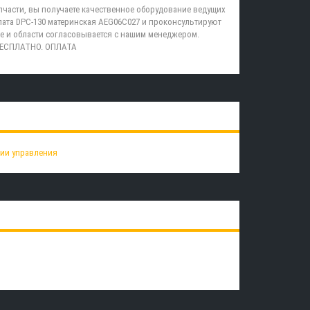
пчасти, вы получаете качественное оборудование ведущих
ата DPC-130 материнская AEG06C027 и проконсультируют
е и области согласовывается с нашим менеджером.
 БЕСПЛАТНО. ОПЛАТА
ции управления