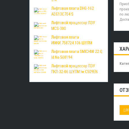
Приоб
Лифтовая плата DHG-162
произ
AEG13C704 S
по лю
Доста
Лифтовой процессор ПЗУ
MCS-300
Лифтовая плата
ИМКИ.758724.106 ШУЛМ
ХАР
Лифтовая плата SMICHMI 22.Q
Id.No.560194
Катег
Лифтовой процессор ПЗУ
ПКЛ-32-06 ШУЛМ lw C509EN
ОТЗ
Н