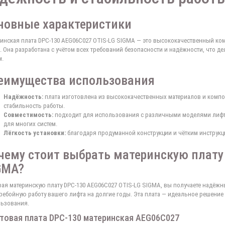
новные характеристики
инская плата DPC-130 AEG06C027 OTIS-LG SIGMA — это высококачественный ком
. Она разработана с учётом всех требований безопасности и надёжности, что
м.
еимущества использования
Надёжность:
плата изготовлена из высококачественных материалов и компон
стабильность работы.
Совместимость:
подходит для использования с различными моделями лифто
для многих систем.
Лёгкость установки:
благодаря продуманной конструкции и чётким инструкци
чему стоит выбрать материнскую плату
GMA?
ая материнскую плату DPC-130 AEG06C027 OTIS-LG SIGMA, вы получаете надёжн
ребойную работу вашего лифта на долгие годы. Эта плата — идеальное решение д
ьзования.
товая плата DPC-130 материнская AEG06C027