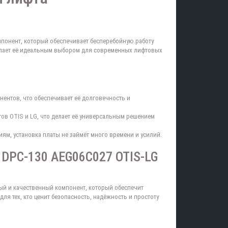
понент, который обеспечивает бесперебойную работу
 делает её идеальным выбором для современных лифтовых
ентов, что обеспечивает её долговечность и
в OTIS и LG, что делает её универсальным решением
ям, установка платы не займёт много времени и усилий.
 DPC-130 AEG06C027 OTIS-LG
ый и качественный компонент, который обеспечит
ля тех, кто ценит безопасность, надёжность и простоту