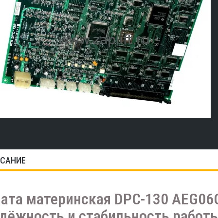
САНИЕ
ата материнская DPC-130 AEG06C
дёжность и стабильность работ