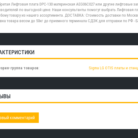
ретая Лифтовая плата DPC-130 материнская AEG06C027 или другие лифтовые за
водителей по выгодной цене. Наши консультанты помогут выбрать Лифтовая пл
бому товару из нашего ассортимента. ДОСТАВКА: Стоимость доставки по Москв
вка товара весом до 50кг до приемного терминала СДЭК для отправки по РФ -
АКТЕРИСТИКИ
ория-группа товаров
:
Sigma LG OTIS платы и стан
ЫВЫ
овый комментарий