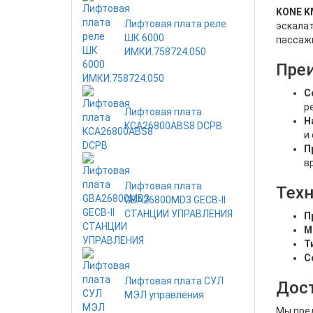
KONE K
Лифтовая плата реле
эскалат
ШК 6000
пассаж
ИМКИ.758724.050
Пре
С
р
Лифтовая плата
Н
KCA26800ABS8 DCPB
и
П
в
Лифтовая плата
Техн
GBA26800MD3 GECB-II
СТАНЦИИ УПРАВЛЕНИЯ
П
М
Т
С
Лифтовая плата СУЛ
Дост
МЭЛ управления
Мы пре