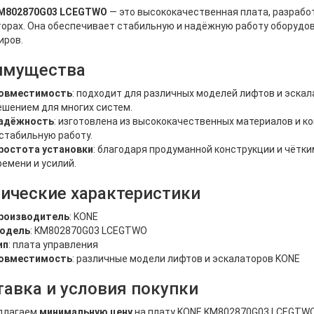
M802870G03 LCEGTWO
— это высококачественная плата, разрабо
орах. Она обеспечивает стабильную и надёжную работу оборудов
иров.
имущества
овместимость
: подходит для различных моделей лифтов и эскал
ешением для многих систем.
адёжность
: изготовлена из высококачественных материалов и к
 стабильную работу.
ростота установки
: благодаря продуманной конструкции и чётки
ремени и усилий.
ические характеристики
роизводитель
: KONE
одель
: KM802870G03 LCEGTWO
ип
: плата управления
овместимость
: различные модели лифтов и эскалаторов KONE
авка и условия покупки
длагаем
минимальную цену
на плату KONE KM802870G03 LCEGTWO 