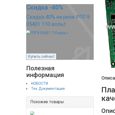
Скидка -40%
Скидка 40% на реле РПГ-9
05401 110 вольт
Купить сейчас!
Полезная
информация
Описа
НОВОСТИ
Пла
Тех. Документация
кач
Похожие товары
Опис