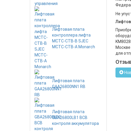
Федерац
Не упус
Лифтов
Лифтовая плата
Приобре
контроллера лифта
оборудо
MCTC-CTB-B SJEC
KM80287
MCTC-CTB-A Monarch
Москве 
для отп
Отзы
Нов
Лифтовая плата
GAA26800NN1 RB
Лифтовая плата
GBA26800LB1 BCB
контроля аккумулятора