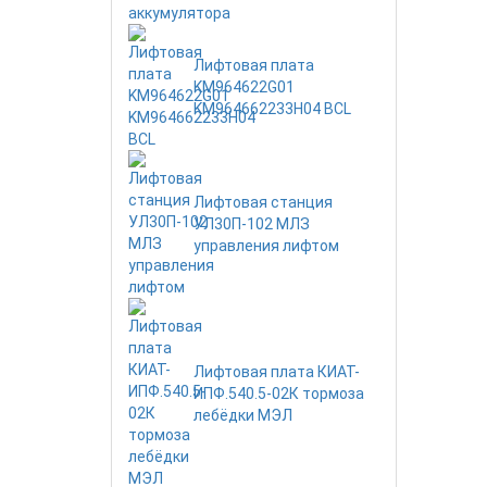
Лифтовая плата
KM964622G01
KM964662233H04 BCL
Лифтовая станция
УЛ30П-102 МЛЗ
управления лифтом
Лифтовая плата КИАТ-
ИПФ.540.5-02К тормоза
лебёдки МЭЛ