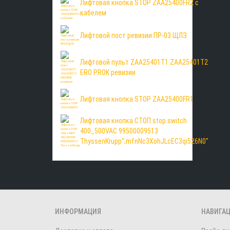
Лифтовая кнопка STOP ZAA25400FR2 с
кабелем
Лифтовой пост ревизии ПР-03 ЩЛЗ
Лифтовой пульт ZAA25401T1 ZAA25401T2
ERO PROK ревизии
Лифтовая кнопка STOP ZAA25400FR1
Лифтовая кнопка СТОП stop switch
400_500VAC 99500009513
ThyssenKrupp";mfnNc3XohJLcEC3qi526N0"
ИНФОРМАЦИЯ
НАВИГА