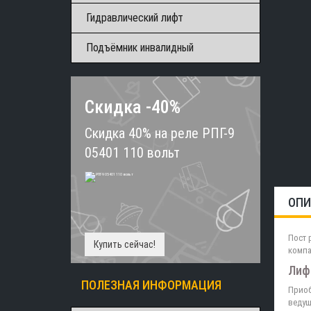
Гидравлический лифт
Подъёмник инвалидный
Скидка -40%
Скидка 40% на реле РПГ-9
05401 110 вольт
ОПИ
Пост 
Купить сейчас!
компа
Лиф
ПОЛЕЗНАЯ ИНФОРМАЦИЯ
Приоб
ведущ