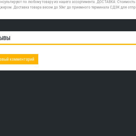
нсультируют по любому товару из нашего ассортимента. ДОСТАВКА: Стоимость 
жером. Доставка товара весом до 50кг до приемного терминала СДЭК для отп
ЫВЫ
овый комментарий