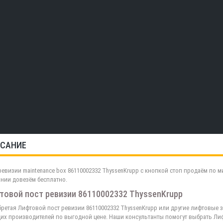
САНИЕ
ревизии maintenance box 86110002332 ThyssenKrupp с кнопкой стоп продаём по 
нии довезём бесплатно.
товой пост ревизии 86110002332 ThyssenKrupp
ретая Лифтовой пост ревизии 86110002332 ThyssenKrupp или другие лифтовые з
их производителей по выгодной цене. Наши консультанты помогут выбрать Лиф