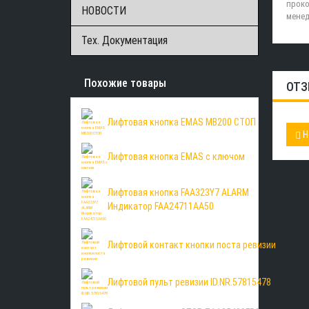
проко
НОВОСТИ
менед
Тех. Документация
Похожие товары
ОТЗ
Лифтовая кнопка EMAS MB200 СТОП
Н
Лифтовая кнопка EMAS с ключом
Лифтовая кнопка FAA323Y7 ALARM
Индикатор FAA24711AA50
Лифтовой контакт кнопки поста ревизии
Лифтовой пульт ревизии ID.NR.57815478