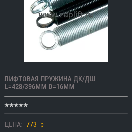
ЛИФТОВАЯ ПРУЖИНА ДК/ДШ
L=428/396ММ D=16ММ
ЦЕНА:
773
p