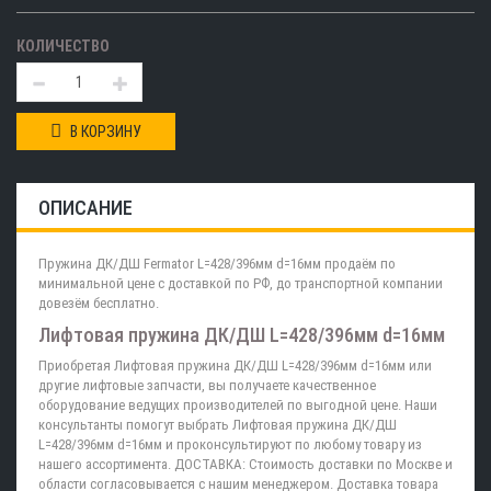
КОЛИЧЕСТВО
В КОРЗИНУ
ОПИСАНИЕ
Пружина ДК/ДШ Fermator L=428/396мм d=16мм продаём по
минимальной цене с доставкой по РФ, до транспортной компании
довезём бесплатно.
Лифтовая пружина ДК/ДШ L=428/396мм d=16мм
Приобретая Лифтовая пружина ДК/ДШ L=428/396мм d=16мм или
другие лифтовые запчасти, вы получаете качественное
оборудование ведущих производителей по выгодной цене. Наши
консультанты помогут выбрать Лифтовая пружина ДК/ДШ
L=428/396мм d=16мм и проконсультируют по любому товару из
нашего ассортимента. ДОСТАВКА: Стоимость доставки по Москве и
области согласовывается с нашим менеджером. Доставка товара