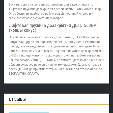
Если вы ищете качественную запчасть для вашего лифта, то
лифтовая пружина дозакрытия дверей шахты — отличный выбор.
Она обеспечит надёжную работу вашей лифтовой системы и
гарантирует безопасность пассажиров.
Лифтовая пружина дозакрытия ДШ L=560мм
(концы конус)
Приобретая Лифтовая пружина дозакрытия ДШ L=560мм (концы
конус) или другие лифтовые запчасти, вы получаете качественное
оборудование ведущих производителей по выгодной цене. Наши
консультанты помогут выбрать Лифтовая пружина дозакрытия ДШ
L=560мм (концы конус) и проконсультируют по любому товару из
нашего ассортимента. ДОСТАВКА: Стоимость доставки по Москве и
области согласовывается с нашим менеджером. Доставка товара
весом до 50кг до приемного терминала СДЭК для отправки по РФ -
БЕСПЛАТНО. ОПЛАТА
ОТЗЫВЫ