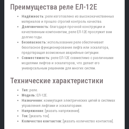
Преимущества реле ЕЛ-12Е
Надёжность:
реле изготовлено из высококачественных
материалов и прошло строгий контроль качества.
Долговечность:
благодаря прочной конструкции и
качественным компонентам, реле ЕЛ-12Е прослужит вам
долгие годы.
Безопасность:
использование реле обеспечивает
безопасное функционирование лифта или эскалатора,
предотвращая возможные аварийные ситуации.
Совместимость:
реле ЕЛ-12Е совместимо с различными
моделями лифтов и эскалаторов, что делает его
универсальным решением для многих систем.
Технические характеристики
Тип:
реле.
Модель:
ЕЛ-12Е.
Назначение:
коммутация электрических цепей в системах
управления лифтами и эскалаторами.
Напряжение:
[указать напряжение].
Ток:
[указать ток].
Количество контактов:
[указать количество контактов].