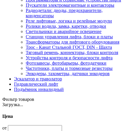
Пускатели электромагнитные и контакторы
Радиодетали: диоды, предохранители,
конденсаторы
Реле лифтовые, логика и релейные модули
Ролики водила, замка, каретки, отводки
Светильники и аварийное освещение
Станции управления лифта, блоки и платы
Трансформаторы для лифтового оборудования
Трос - Канат Стальной ГОСТ, DIN - Шахта
Тяговый ремень, коннекторы, блоки контроля
Устройства контроля и безопасности лифта
Фотозавесы, фотобарьеры, фотодатчики
Частотники, платы и тормозные резисторы
Энкодеры, тахометры, датчики энкодеров
Эскалатор и траволатор
Гидравлический лифт
Подъёмник инвалидный
Фильтр товаров
Загрузка...
Цена
от