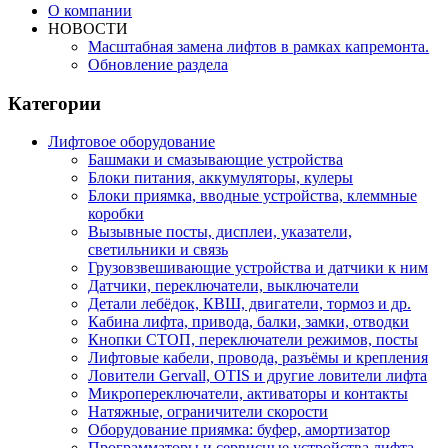
О компании
НОВОСТИ
Масштабная замена лифтов в рамках капремонта.
Обновление раздела
Категории
Лифтовое оборудование
Башмаки и смазывающие устройства
Блоки питания, аккумуляторы, кулеры
Блоки приямка, вводные устройства, клеммные
коробки
Вызывные посты, дисплеи, указатели,
светильники и связь
Грузовзвешивающие устройства и датчики к ним
Датчики, переключатели, выключатели
Детали лебёдок, КВШ, двигатели, тормоз и др.
Кабина лифта, привода, балки, замки, отводки
Кнопки СТОП, переключатели режимов, посты
Лифтовые кабели, провода, разъёмы и крепления
Ловители Gervall, OTIS и другие ловители лифта
Микропереключатели, активаторы и контакты
Натяжные, ограничители скорости
Оборудование приямка: буфер, амортизатор
Программаторы и сервисные устройства лифта