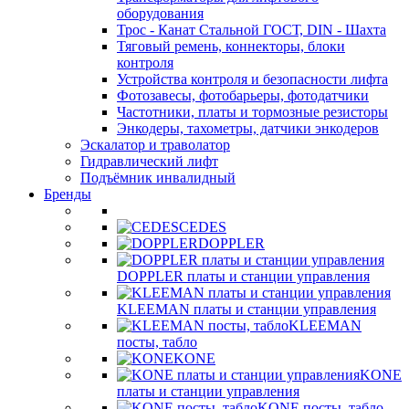
оборудования
Трос - Канат Стальной ГОСТ, DIN - Шахта
Тяговый ремень, коннекторы, блоки
контроля
Устройства контроля и безопасности лифта
Фотозавесы, фотобарьеры, фотодатчики
Частотники, платы и тормозные резисторы
Энкодеры, тахометры, датчики энкодеров
Эскалатор и траволатор
Гидравлический лифт
Подъёмник инвалидный
Бренды
CEDES
DOPPLER
DOPPLER платы и станции управления
KLEEMAN платы и станции управления
KLEEMAN
посты, табло
KONE
KONE
платы и станции управления
KONE посты, табло