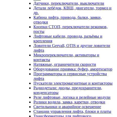
Датчики, переключатели, выключатели
Детали лебёдок, КВШ, двигатели, тормоз и
др.
Кабина лифта, привода, балки, замки,
отводки
Кнопки СТОП, переключатели режимов,
посты
Лифтовые кабели, провода, разъёмы и
крепления
Ловители Gervall, OTIS и другие ловители
лифта
Микропереключатели, активаторы и
контакты
Натяжные, ограничители скорости
Оборудование приямка: буфер, амортизатор
Программаторы и сервисные устройства
лифта
Пускатели электромагнитные и контакторы
Радиодетали: диоды, предохранители,
конденсаторы
Реле лифтовые, логика и релейные модули
Ролики водила, замка, каретки, отводки
Светильники и аварийное освещение
Станции управления лифта, блоки и платы
Трансформаторы для лифтового