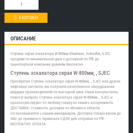
В КОРЗИНУ
ОПИСАНИЕ
Ступень серая эскалатора W-800мм Kleemann, Schindler, SJEC
продаём по минимальной цене с доставкой по РФ, до
транспортной компании довезём бесплатно.
Ступень эскалатора серая W-800мм, , SJEC
Приобретая Ступень эскалатора серая W-800мм, , SJEC или другие
лифтовые запчасти, вы получаете качественное оборудование
ведущих производителей по выгодной цене. Наши консультанты
помогут выбрать Ступень эскалатора серая W-800мм, , SJEC и
проконсультируют по любому товару из нашего ассортимента.
ДОСТАВКА: Стоимость доставки по Москве и области
согласовывается с нашим менеджером. Доставка товара весом до
50кг до приемного терминала СДЭК для отправки по РФ -
БЕСПЛАТНО. ОПЛАТА