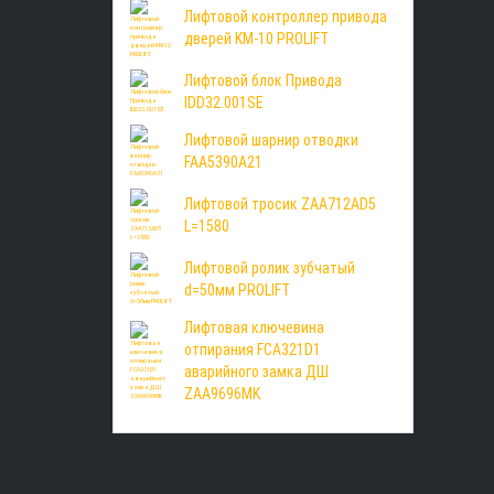
Лифтовой контроллер привода
дверей KM-10 PROLIFT
Лифтовой блок Привода
IDD32.001SE
Лифтовой шарнир отводки
FAA5390A21
Лифтовой тросик ZAA712AD5
L=1580
Лифтовой ролик зубчатый
d=50мм PROLIFT
Лифтовая ключевина
отпирания FCA321D1
аварийного замка ДШ
ZAA9696MK