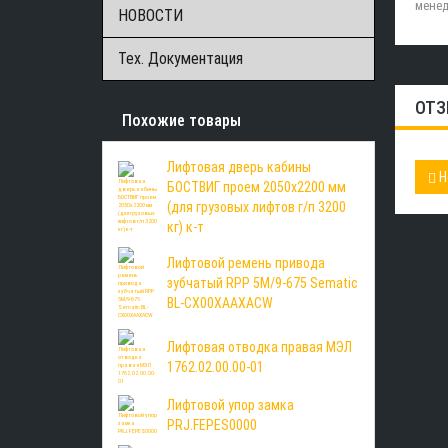
менед
НОВОСТИ
Тех. Документация
ОТЗ
Похожие товары
Лифтовая дверь кабины
Н
БОСТВИГ проем 2050х2200 мм
(для грузовых лифтов г/п 3200
кг) к-т
Лифтовой ремень привода
зубчатый RPP 5M/9-675 Sematic
BL-CX00XAAXACW
Лифтовая отводка правая МЭЛ
1762.02.00.00-01
Лифтовой упор замка
PRJ.FEPES0000