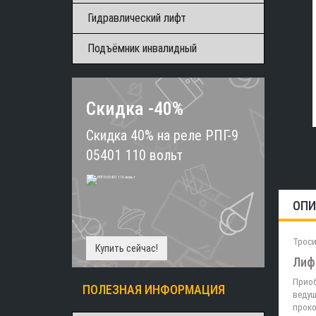
Гидравлический лифт
Подъёмник инвалидный
Скидка -40%
Скидка 40% на реле РПГ-9
05401 110 вольт
ОПИ
Троси
Купить сейчас!
Лиф
Приоб
ПОЛЕЗНАЯ ИНФОРМАЦИЯ
ведущ
проко