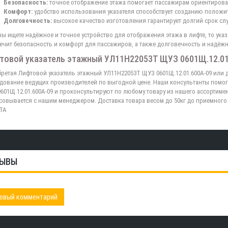
Безопасность:
точное отображение этажа помогает пассажирам ориентировать
Комфорт:
удобство использования указателя способствует созданию положит
Долговечность:
высокое качество изготовления гарантирует долгий срок сл
вы ищете надёжное и точное устройство для отображения этажа в лифте, то ук
ечит безопасность и комфорт для пассажиров, а также долговечность и надёжн
товой указатель этажный УЛ11Н22053Т ЩУЗ 0601Щ.12.01
ретая Лифтовой указатель этажный УЛ11Н22053Т ЩУЗ 0601Щ.12.01.600А-09 или д
дование ведущих производителей по выгодной цене. Наши консультанты помог
601Щ.12.01.600А-09 и проконсультируют по любому товару из нашего ассортиме
совывается с нашим менеджером. Доставка товара весом до 50кг до приемного
ТА
ЫВЫ
овый комментарий