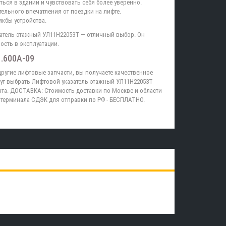
ся в здании и чувствовать себя более уверенно.
ельного впечатления от поездки на лифте.
ужбы устройства.
азатель этажный УЛ11Н22053Т — отличный выбор. Он
ость в эксплуатации.
.600А-09
ругие лифтовые запчасти, вы получаете качественное
ут выбрать Лифтовой указатель этажный УЛ11Н22053Т
нта. ДОСТАВКА: Стоимость доставки по Москве и области
 терминала СДЭК для отправки по РФ - БЕСПЛАТНО.