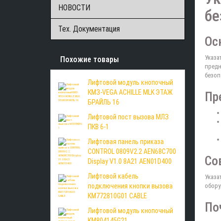
НОВОСТИ
бе
Тех. Документация
Ос
Указа
Похожие товары
предн
безоп
Лифтовой модуль кнопочный
КМЗ-VEGA ACHILLE MLK ЭТАЖ
Пр
БРАЙЛЬ 16
Лифтовой пост вызова МЛЗ
ПКВ 6-1
Лифтовая панель приказа
CONTROL 0809V2.2 AEN68C700
Со
Display V1.0 8A21 AEN01D400
Лифтовой кабель
Указа
подключения кнопки вызова
обору
KM772810G01 CABLE
По
Лифтовой модуль кнопочный
KM804145G21