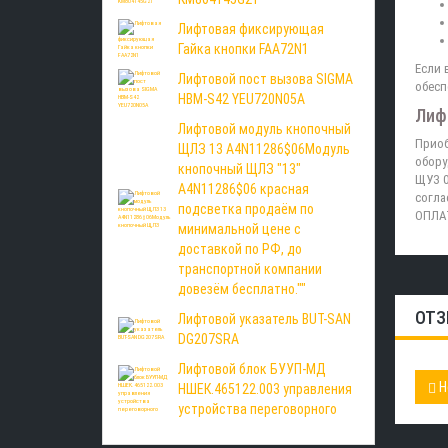
Лифтовая фиксирующая
Гайка кнопки FAA72N1
Если 
Лифтовой пост вызова SIGMA
обесп
HBM-S42 YEU720N05A
Лиф
Лифтовой модуль кнопочный
Приоб
ЩЛЗ 13 A4N11286$06Модуль
обору
кнопочный ЩЛЗ "13"
ЩУЗ 0
A4N11286$06 красная
согла
подсветка продаём по
ОПЛА
минимальной цене с
доставкой по РФ, до
транспортной компании
довезём бесплатно.""
ОТЗ
Лифтовой указатель BUT-SAN
DG207SRA
Лифтовой блок БУУП-МД
Н
НШЕК.465122.003 управления
устройства переговорного