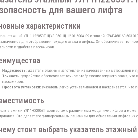
зопасность для вашего лифта
новные характеристики
тель этажный УЛ11Н22053Т ЩУЗ 0601Щ.12.01.600А-09 с платой КРАГ.468163.603-0
азначенное для отображения текущего этажа в лифтах. Он обеспечивает точно
асности и удобства пассажиров.
еимущества
Надёжность:
указатель этажный изготовлен из качественных материалов и 
Точность:
устройство обеспечивает точное отображение текущего этажа, что
пассажиров.
Простота установки:
указатель легко устанавливается и настраивается, что 
вместимость
тель этажный УЛ11Н22053Т совместим с различными моделями лифтов и может 
дования. Это делает его универсальным решением для обновления лифтовых с
чему стоит выбрать указатель этажны