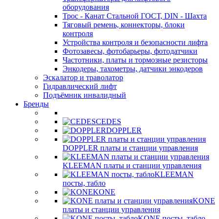
оборудования
Трос - Канат Стальной ГОСТ, DIN - Шахта
Тяговый ремень, коннекторы, блоки
контроля
Устройства контроля и безопасности лифта
Фотозавесы, фотобарьеры, фотодатчики
Частотники, платы и тормозные резисторы
Энкодеры, тахометры, датчики энкодеров
Эскалатор и траволатор
Гидравлический лифт
Подъёмник инвалидный
Бренды
CEDES
DOPPLER
DOPPLER платы и станции управления
KLEEMAN платы и станции управления
KLEEMAN
посты, табло
KONE
KONE
платы и станции управления
KONE посты, табло