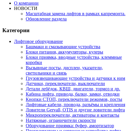
О компании
НОВОСТИ
Масштабная замена лифтов в рамках капремонта.
Обновление раздела
Категории
Лифтовое оборудование
Башмаки и смазывающие устройства
Блоки питания, аккумуляторы, кулеры
Блоки приямка, вводные устройства, клеммные
коробки
Вызывные посты, дисплеи, указатели,
светильники и связь
Грузовзвешивающие устройства и датчики к ним
Датчики, переключатели, выключатели
Детали лебёдок, КВШ, двигатели, тормоз и др.
Кабина лифта, привода, балки, замки, отводки
Кнопки СТОП, переключатели режимов, посты
Лифтовые кабели, провода, разъёмы и крепления
Ловители Gervall, OTIS и другие ловители лифта
Микропереключатели, активаторы и контакты
Натяжные, ограничители скорости
Оборудование приямка: буфер, амортизатор
Программаторы и сервисные устройства лифта