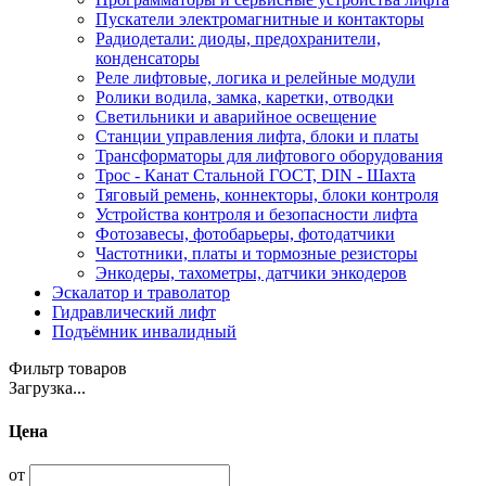
Пускатели электромагнитные и контакторы
Радиодетали: диоды, предохранители,
конденсаторы
Реле лифтовые, логика и релейные модули
Ролики водила, замка, каретки, отводки
Светильники и аварийное освещение
Станции управления лифта, блоки и платы
Трансформаторы для лифтового оборудования
Трос - Канат Стальной ГОСТ, DIN - Шахта
Тяговый ремень, коннекторы, блоки контроля
Устройства контроля и безопасности лифта
Фотозавесы, фотобарьеры, фотодатчики
Частотники, платы и тормозные резисторы
Энкодеры, тахометры, датчики энкодеров
Эскалатор и траволатор
Гидравлический лифт
Подъёмник инвалидный
Фильтр товаров
Загрузка...
Цена
от