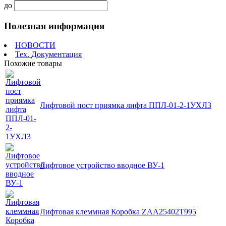
до
Полезная информация
НОВОСТИ
Тех. Документация
Похожие товары
Лифтовой пост приямка лифта ППЛ-01-2-1УХЛ3
Лифтовое устройство вводное ВУ-1
Лифтовая клеммная Коробка ZAA25402T995