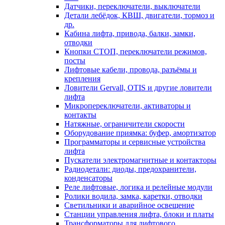
Датчики, переключатели, выключатели
Детали лебёдок, КВШ, двигатели, тормоз и
др.
Кабина лифта, привода, балки, замки,
отводки
Кнопки СТОП, переключатели режимов,
посты
Лифтовые кабели, провода, разъёмы и
крепления
Ловители Gervall, OTIS и другие ловители
лифта
Микропереключатели, активаторы и
контакты
Натяжные, ограничители скорости
Оборудование приямка: буфер, амортизатор
Программаторы и сервисные устройства
лифта
Пускатели электромагнитные и контакторы
Радиодетали: диоды, предохранители,
конденсаторы
Реле лифтовые, логика и релейные модули
Ролики водила, замка, каретки, отводки
Светильники и аварийное освещение
Станции управления лифта, блоки и платы
Трансформаторы для лифтового