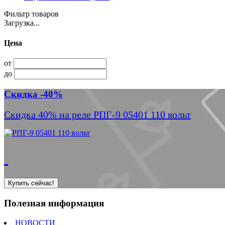
Фильтр товаров
Загрузка...
Цена
от
до
Скидка -40%
Скидка 40% на реле РПГ-9 05401 110 вольт
Купить сейчас!
Полезная информация
НОВОСТИ