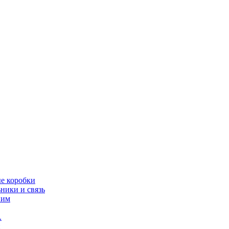
ые коробки
ники и связь
ним
.
и