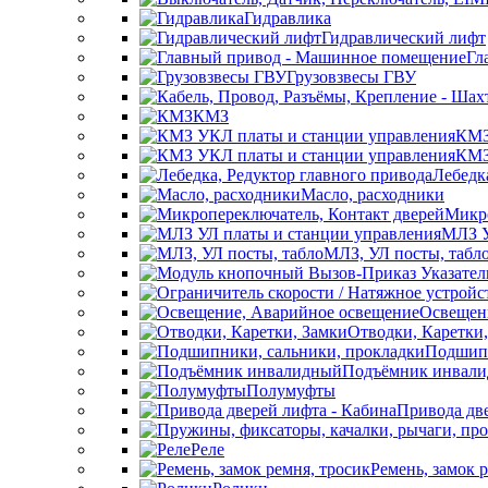
Гидравлика
Гидравлический лифт
Гл
Грузовзвесы ГВУ
КМЗ
КМЗ
КМЗ
Лебедк
Масло, расходники
Микро
МЛЗ У
МЛЗ, УЛ посты, табл
Освещен
Отводки, Каретки
Подшипн
Подъёмник инвал
Полумуфты
Привода две
Реле
Ремень, замок 