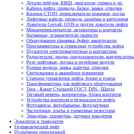
Детали лебёдок, КВШ, двигатели, тормоз и др.
Кабина лифта, привода, балки, замки, отводки
Кнопки СТОП, переключатели режимов, посты
Лифтовые кабели, провода, разъёмы и крепления
Ловители Gervall, OTIS и другие ловители лифта
Микропереключатели, активаторы и контакты
Натяжные, ограничители скорости
Оборудование приямка: буфер, амортизатор
Программаторы и сервисные устройства лифта
Пускатели электромагнитные и контакторы
Радиодетали: диоды, предохранители, конденсатор
Реле лифтовые, логика и релейные модули
Ролики водила, замка, каретки, отводки
Светильники и аварийное освещение
Станции управления лифта, блоки и платы
Трансформаторы для лифтового оборудования
Трос - Канат Стальной ГОСТ, DIN - Шахта
Тяговый ремень, коннекторы, блоки контроля
Устройства контроля и безопасности лифта
Фотозавесы, фотобарьеры, фотодатчики
Частотники, платы и тормозные резисторы
Энкодеры, тахометры, датчики энкодеров
Эскалатор и траволатор
Гидравлический лифт
Подъёмник инвалидный