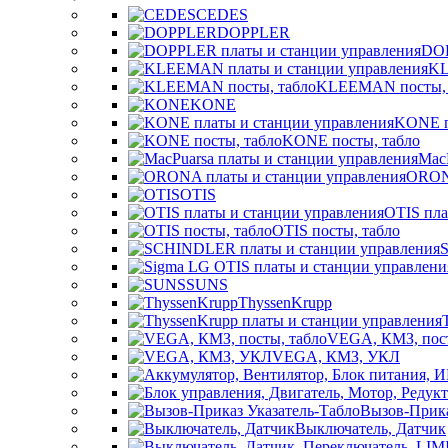
CEDES
DOPPLER
DOP
KL
KLEEMAN посты, 
KONE
KONE п
KONE посты, табло
Mac
ORONA
OTIS
OTIS пла
OTIS посты, табло
SUNS
ThyssenKrupp
VEGА, КМЗ, пост
VEGА, КМЗ, УКЛ
Вызов-Прика
Выключатель, Датчик