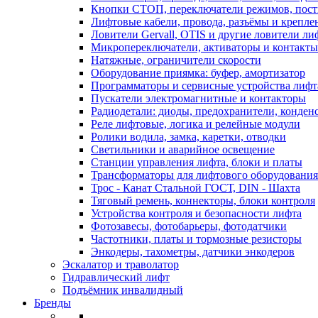
Кнопки СТОП, переключатели режимов, пос
Лифтовые кабели, провода, разъёмы и крепле
Ловители Gervall, OTIS и другие ловители ли
Микропереключатели, активаторы и контакты
Натяжные, ограничители скорости
Оборудование приямка: буфер, амортизатор
Программаторы и сервисные устройства лифт
Пускатели электромагнитные и контакторы
Радиодетали: диоды, предохранители, конден
Реле лифтовые, логика и релейные модули
Ролики водила, замка, каретки, отводки
Светильники и аварийное освещение
Станции управления лифта, блоки и платы
Трансформаторы для лифтового оборудования
Трос - Канат Стальной ГОСТ, DIN - Шахта
Тяговый ремень, коннекторы, блоки контроля
Устройства контроля и безопасности лифта
Фотозавесы, фотобарьеры, фотодатчики
Частотники, платы и тормозные резисторы
Энкодеры, тахометры, датчики энкодеров
Эскалатор и траволатор
Гидравлический лифт
Подъёмник инвалидный
Бренды