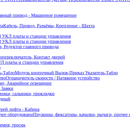
авный привод - Машинное помещение
Кабель, Провод, Разъёмы, Крепление - Шахта
 УКЛ платы и станции управления
 УКЛ платы и станции управления
а, Редуктор главного привода
переключатель, Контакт дверей
Л платы и станции управления
о
Модуль кнопочный Вызов-Приказ Указатель-Табло
Ограничитель скорости / Натяжное устройство
ие, Аварийное освещение
, Замки
ики, сальники, прокладки
идный
рей лифта - Кабина
Пружины, фиксаторы, качалки, рычаги, прочее
ремня, тросик