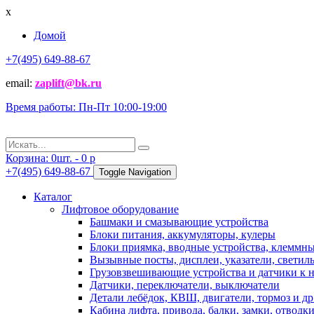
x
Домой
+7(495) 649-88-67
email:
zaplift@bk.ru
Время работы: Пн-Пт 10:00-19:00
Корзина:
0
шт. -
0
p
+7(495) 649-88-67
Toggle Navigation
Каталог
Лифтовое оборудование
Башмаки и смазывающие устройства
Блоки питания, аккумуляторы, кулеры
Блоки приямка, вводные устройства, клеммн
Вызывные посты, дисплеи, указатели, светиль
Грузовзвешивающие устройства и датчики к 
Датчики, переключатели, выключатели
Детали лебёдок, КВШ, двигатели, тормоз и др
Кабина лифта, привода, балки, замки, отводк