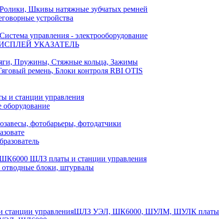
Ролики, Шкивы натяжные зубчатых ремней
еговорные устройства
Система управления - электрооборудование
ИСПЛЕЙ УКАЗАТЕЛЬ
яги, Пружины, Стяжные кольца, Зажимы
Тяговый ремень, Блоки контроля RBI OTIS
ы и станции управления
е оборудование
озавесы, фотобарьеры, фотодатчики
азовате
бразователь
ШК6000 ЩЛЗ платы и станции управления
отводные блоки, штурвалы
ЩЛЗ УЭЛ, ШК6000, ШУЛМ, ШУЛК платы и