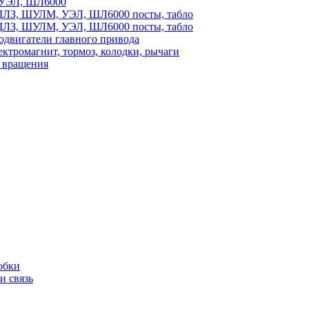
УЭЛ, ШЛ6000
ЛЗ, ШУЛМ, УЭЛ, ШЛ6000 посты, табло
ЛЗ, ШУЛМ, УЭЛ, ШЛ6000 посты, табло
одвигатели главного привода
ектромагнит, тормоз, колодки, рычаги
 вращения
обки
и связь