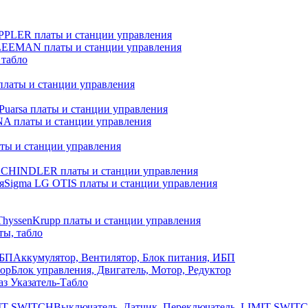
PLER платы и станции управления
EEMAN платы и станции управления
табло
латы и станции управления
Puarsa платы и станции управления
 платы и станции управления
ты и станции управления
SCHINDLER платы и станции управления
Sigma LG OTIS платы и станции управления
ThyssenKrupp платы и станции управления
ы, табло
Аккумулятор, Вентилятор, Блок питания, ИБП
Блок управления, Двигатель, Мотор, Редуктор
з Указатель-Табло
Выключатель, Датчик, Переключатель, LIMIT SWIT