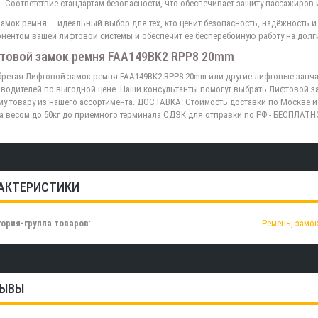
Соответствие стандартам безопасности, что обеспечивает защиту пассажиров 
замок ремня — идеальный выбор для тех, кто ценит безопасность, надёжность 
нентом вашей лифтовой системы и обеспечит её бесперебойную работу на долг
товой замок ремня FAA149BK2 RPP8 20mm
ретая Лифтовой замок ремня FAA149BK2 RPP8 20mm или другие лифтовые запча
водителей по выгодной цене. Наши консультанты помогут выбрать Лифтовой з
у товару из нашего ассортимента. ДОСТАВКА: Стоимость доставки по Москве и
а весом до 50кг до приемного терминала СДЭК для отправки по РФ - БЕСПЛАТН
АКТЕРИСТИКИ
ория-группа товаров
:
Ремень, замок
ЫВЫ