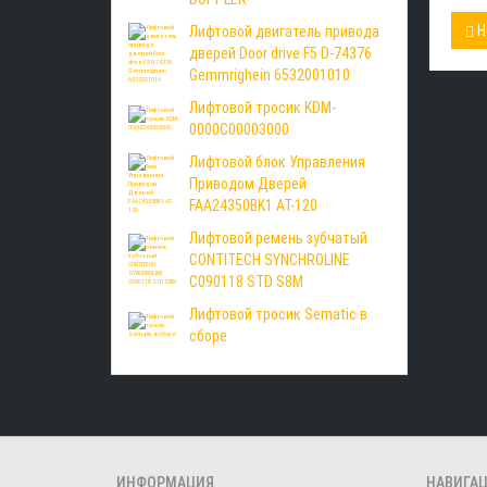
Н
Лифтовой двигатель привода
дверей Door drive F5 D-74376
Gemmrighein 6532001010
Лифтовой тросик KDM-
0000C00003000
Лифтовой блок Управления
Приводом Дверей
FAA24350BK1 AT-120
Лифтовой ремень зубчатый
CONTITECH SYNCHROLINE
C090118 STD S8M
Лифтовой тросик Sematic в
сборе
ИНФОРМАЦИЯ
НАВИГА