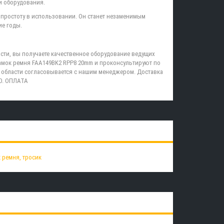
и оборудования.
и простоту в использовании. Он станет незаменимым
ие годы.
сти, вы получаете качественное оборудование ведущих
амок ремня FAA149BK2 RPP8 20mm и проконсультируют по
 области согласовывается с нашим менеджером. Доставка
О. ОПЛАТА
 ремня, тросик