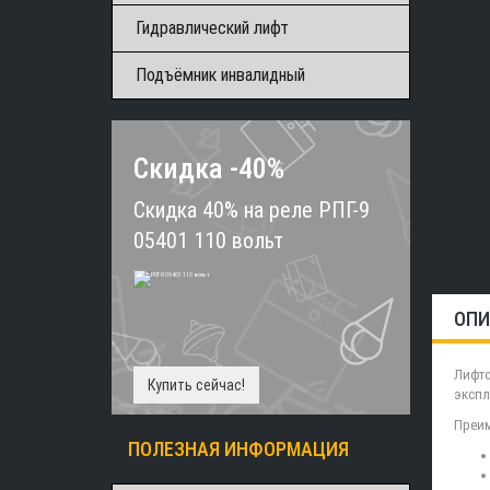
Гидравлический лифт
Подъёмник инвалидный
Скидка -40%
Скидка 40% на реле РПГ-9
05401 110 вольт
ОПИ
Лифто
Купить сейчас!
экспл
Преим
ПОЛЕЗНАЯ ИНФОРМАЦИЯ