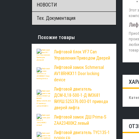
НОВОСТИ
Этот 
компо
Тех. Документация
Лиф
Приоб
Похожие товары
произ
любом
товар
Лифтовой блок VF7 Can
Управления Приводом Дверей
Лифтовой замок Schmersal
AV18RHKX11 Door locking
device
ХАР
Лифтовой двигатель
ДСМ-0,18-500-1-Д IM3681
Катег
ЯИУШ.525376.003-01 привода
дверей лифта
Лифтовой замок ДШ Prima-S
ZAA23400K2 левый
ОТЗ
Лифтовой двигатель TYC135-1
DOPPLER