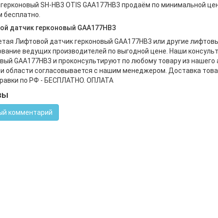
герконовый SH-HB3 OTIS GAA177HB3 продаём по минимальной цене
 бесплатно.
ой датчик герконовый GAA177HB3
тая Лифтовой датчик герконовый GAA177HB3 или другие лифтовы
вание ведущих производителей по выгодной цене. Наши консуль
вый GAA177HB3 и проконсультируют по любому товару из нашего
и области согласовывается с нашим менеджером. Доставка това
равки по РФ - БЕСПЛАТНО. ОПЛАТА
вы
ый комментарий