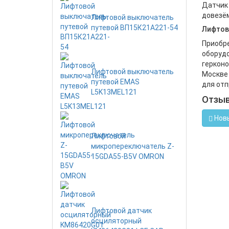
Датчик 
довезём
Лифтовой выключатель
путевой ВП15К21А221-54
Лифтов
Приобре
оборудо
герконо
Лифтовой выключатель
Москве 
путевой EMAS
для отп
L5K13MEL121
Отзы
Нов
Лифтовой
микропереключатель Z-
15GDA55-B5V OMRON
Лифтовой датчик
осциляторный