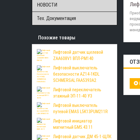
Лиф
НОВОСТИ
Приоб
Тех. Документация
ведущ
проко
менед
Похожие товары
Лифтовой датчик щелевой
ZAA608V1 ВПЛ-РМ140
ОТЗ
Лифтовой выключатель
безопасности AZ14-1KDL
SCHMERSAL FAA5393A2
Лифтовой переключатель
этажный ЭП-11-40 У3
Лифтовой выключатель
путевой EMAS L5K13PUM211R
Лифтовой инициатор
магнитный БМ5.43.11
Лифтовой датчик ДМ 45-1-ЩЛК