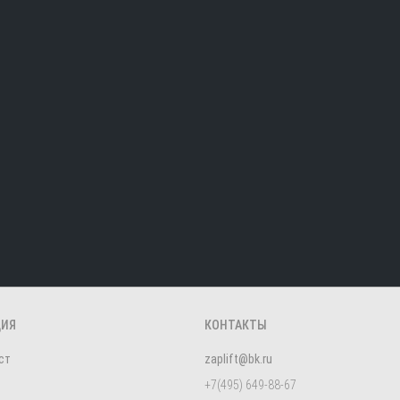
ЦИЯ
КОНТАКТЫ
ст
zaplift@bk.ru
+7(495) 649-88-67