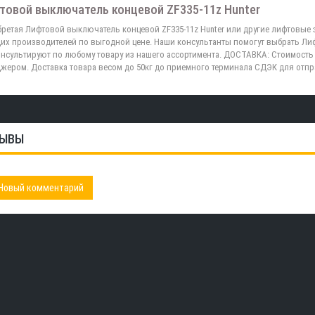
товой выключатель концевой ZF335-11z Hunter
ретая Лифтовой выключатель концевой ZF335-11z Hunter или другие лифтовые 
их производителей по выгодной цене. Наши консультанты помогут выбрать Лиф
нсультируют по любому товару из нашего ассортимента. ДОСТАВКА: Стоимость 
жером. Доставка товара весом до 50кг до приемного терминала СДЭК для отп
ЫВЫ
Новый комментарий