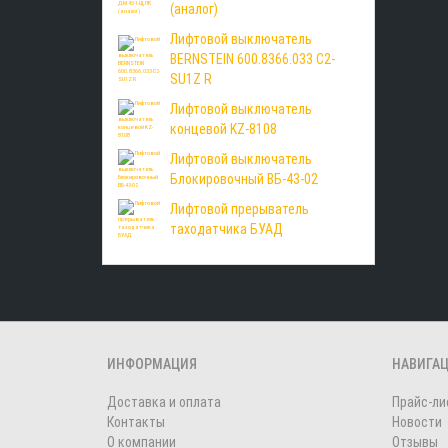
(аналог)
Лифтовой выключатель
BERNSTEIN 600.8366.033 C2-
SU1Z R
Лифтовой выключатель
концевой KZ-8108
Лифтовой выключатель
Блокировочный ВБ-43-02
Лифтовой прерыватель
таходатчика БУАД
ИНФОРМАЦИЯ
НАВИГА
Доставка и оплата
Прайс-ли
Контакты
Новости
О компании
Отзывы