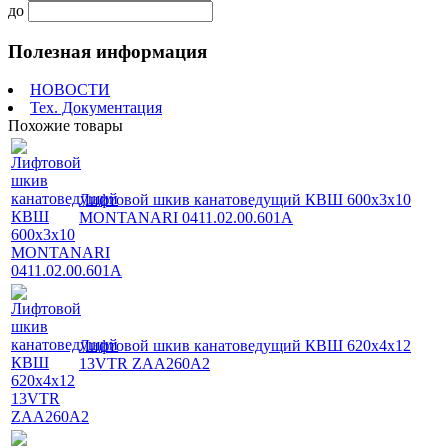
до
Полезная информация
НОВОСТИ
Тех. Документация
Похожие товары
Лифтовой шкив канатоведущий КВШ 600х3х10
MONTANARI 0411.02.00.601А
Лифтовой шкив канатоведущий КВШ 620х4х12
13VTR ZAA260A2