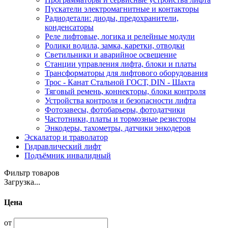
Пускатели электромагнитные и контакторы
Радиодетали: диоды, предохранители,
конденсаторы
Реле лифтовые, логика и релейные модули
Ролики водила, замка, каретки, отводки
Светильники и аварийное освещение
Станции управления лифта, блоки и платы
Трансформаторы для лифтового оборудования
Трос - Канат Стальной ГОСТ, DIN - Шахта
Тяговый ремень, коннекторы, блоки контроля
Устройства контроля и безопасности лифта
Фотозавесы, фотобарьеры, фотодатчики
Частотники, платы и тормозные резисторы
Энкодеры, тахометры, датчики энкодеров
Эскалатор и траволатор
Гидравлический лифт
Подъёмник инвалидный
Фильтр товаров
Загрузка...
Цена
от