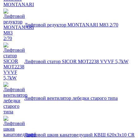
Лифтовой редуктор MONTANARI M83 2/70
Лифтовой статор SICOR MOT2238 VVVF 5,7kW
Лифтовой вентилятор лебедки старого типа
Лифтовой шкив канатоведущий КВШ 620х3х10 CR