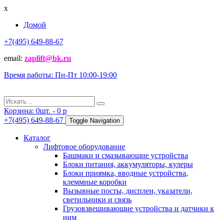
x
Домой
+7(495) 649-88-67
email:
zaplift@bk.ru
Время работы: Пн-Пт 10:00-19:00
Корзина:
0
шт. -
0
p
+7(495) 649-88-67
Toggle Navigation
Каталог
Лифтовое оборудование
Башмаки и смазывающие устройства
Блоки питания, аккумуляторы, кулеры
Блоки приямка, вводные устройства,
клеммные коробки
Вызывные посты, дисплеи, указатели,
светильники и связь
Грузовзвешивающие устройства и датчики к
ним