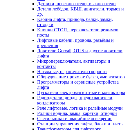
Датчики, переключатели, выключатели
Детали лебёдок, КВШ, двигатели, тормоз и
др.
Кабина лифта, привода, балки, замки,
отводки
Кнопки СТОП, переключатели режимов,
посты
Лифтовые кабели, провода, разъёмы и
крепления
Ловители Gervall, OTIS и другие ловители
лифта
Микропереключатели, активаторы и
контакты
Натяжные, ограничители скорости
Оборудование приямка: буфер, амортизатор
Программаторы и сервисные устройства
лифта
Пускатели электромагнитные и контакторы
Радиодетали: диоды, предохранители,
конденсаторы
Реле лифтовые, логика и релейные модули
Ролики водила, замка, каретки, отводки
Светильники и аварийное освещение
Станции управления лифта, блоки и платы
Трансформаторы для лифтового