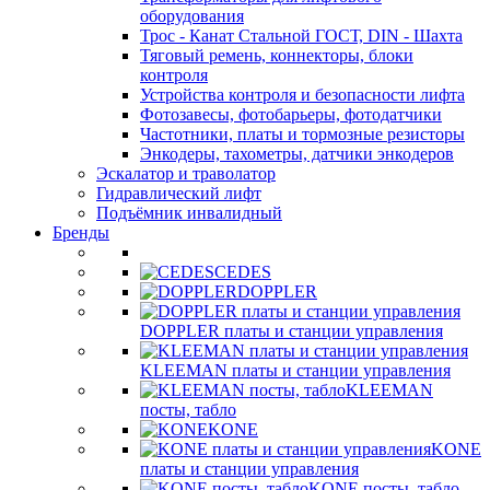
оборудования
Трос - Канат Стальной ГОСТ, DIN - Шахта
Тяговый ремень, коннекторы, блоки
контроля
Устройства контроля и безопасности лифта
Фотозавесы, фотобарьеры, фотодатчики
Частотники, платы и тормозные резисторы
Энкодеры, тахометры, датчики энкодеров
Эскалатор и траволатор
Гидравлический лифт
Подъёмник инвалидный
Бренды
CEDES
DOPPLER
DOPPLER платы и станции управления
KLEEMAN платы и станции управления
KLEEMAN
посты, табло
KONE
KONE
платы и станции управления
KONE посты, табло