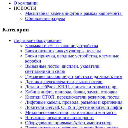
О компании
НОВОСТИ
Масштабная замена лифтов в рамках капремонта.
Обновление раздела
Категории
Лифтовое оборудование
Башмаки и смазывающие устройства
Блоки питания, аккумуляторы, кулеры
Блоки приямка, вводные устройства, клеммные
коробки
Вызывные посты, дисплеи, указатели,
светильники и связь
Грузовзвешивающие устройства и датчики к ним
Датчики, переключатели, выключатели
Детали лебёдок, КВШ, двигатели, тормоз и др.
Кабина лифта, привода, балки, замки, отводки
Кнопки СТОП, переключатели режимов, посты
Лифтовые кабели, провода, разъёмы и крепления
Ловители Gervall, OTIS и другие ловители лифта
Микропереключатели, активаторы и контакты
Натяжные, ограничители скорости
Оборудование приямка: буфер, амортизатор
Программаторы и сервисные устройства лифта