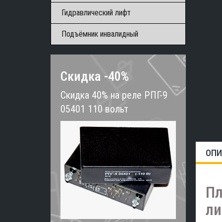
Гидравлический лифт
Подъёмник инвалидный
Скидка -40%
Скидка 40% на реле РПГ-9
05401 110 вольт
ОПИ
Пл
ли