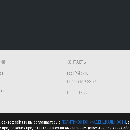
ЦИЯ
КОНТАКТЫ
ст
zaplift@bk.ru
+7(495) 649-88-67
йта
10:00 - 18:00
айте zaplift.ru вы соглашаетесь с
ПОЛИТИКОЙ КОНФИДЕНЦИАЛЬНОСТИ
, 
 предложения представлены в ознакомительных целях и ни при каких обст