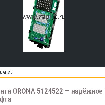
САНИЕ
ата ORONA 5124522 — надёжное 
фта