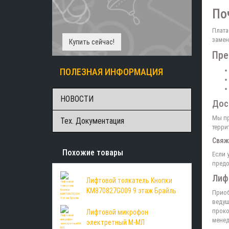
По
Плата
замен
Купить сейчас!
Пре
ПОЛЕЗНАЯ ИНФОРМАЦИЯ
НОВОСТИ
Дос
Мы пр
Тех. Документация
терри
Свяж
Похожие товары
Если 
предо
Лиф
Лифтовой толкатель Кнопки
KM870827G009 9 этаж Брайль
Приоб
ведущ
проко
Лифтовой микрофон
менед
электретный М-МЛ