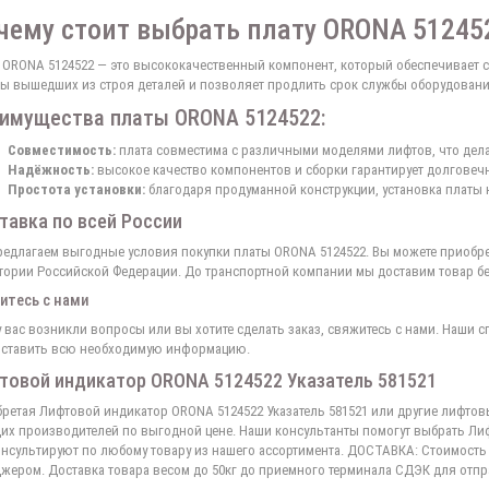
чему стоит выбрать плату ORONA 51245
 ORONA 5124522 — это высококачественный компонент, который обеспечивает с
ы вышедших из строя деталей и позволяет продлить срок службы оборудовани
имущества платы ORONA 5124522:
Совместимость:
плата совместима с различными моделями лифтов, что дела
Надёжность:
высокое качество компонентов и сборки гарантирует долговечн
Простота установки:
благодаря продуманной конструкции, установка платы 
тавка по всей России
едлагаем выгодные условия покупки платы ORONA 5124522. Вы можете приобрес
тории Российской Федерации. До транспортной компании мы доставим товар бе
итесь с нами
у вас возникли вопросы или вы хотите сделать заказ, свяжитесь с нами. Наши 
ставить всю необходимую информацию.
товой индикатор ORONA 5124522 Указатель 581521
ретая Лифтовой индикатор ORONA 5124522 Указатель 581521 или другие лифтов
их производителей по выгодной цене. Наши консультанты помогут выбрать Лиф
нсультируют по любому товару из нашего ассортимента. ДОСТАВКА: Стоимость 
жером. Доставка товара весом до 50кг до приемного терминала СДЭК для отп