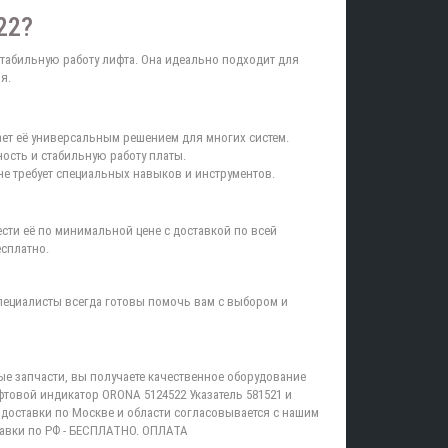
22?
табильную работу лифта. Она идеально подходит для
я.
ет её универсальным решением для многих систем.
ость и стабильную работу платы.
не требует специальных навыков и инструментов.
ти её по минимальной цене с доставкой по всей
сплатно.
специалисты всегда готовы помочь вам с выбором и
ые запчасти, вы получаете качественное оборудование
товой индикатор ORONA 5124522 Указатель 581521 и
доставки по Москве и области согласовывается с нашим
равки по РФ - БЕСПЛАТНО. ОПЛАТА