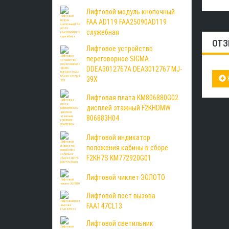
Лифтовой модуль кнопочный
FAA AD119 FAA25090AD119
служебная
ОТЗ
Лифтовое устройство
переговорное SIGMA
DDEA3012767A DEA3012767 MJ-
39X
Лифтовая плата KM806880G02
дисплей этажный F2KHDMW
806883H04
Лифтовой индикатор
положения кабины в сборе
F2KH7S KM772920G01
Лифтовой чиклет ЗОЛОТО
Лифтовой пост вызова
FAA147CL13
Лифтовой светильник