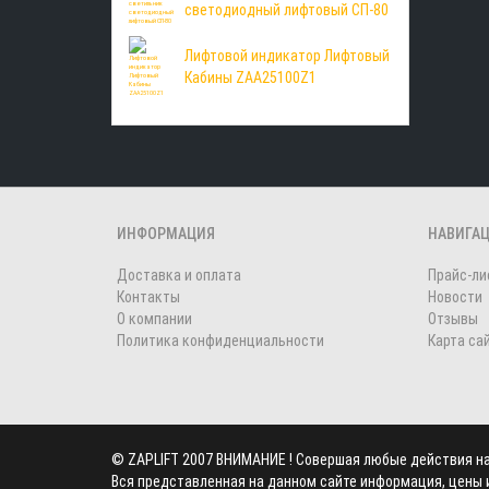
светодиодный лифтовый СП-80
Лифтовой индикатор Лифтовый
Кабины ZAA25100Z1
ИНФОРМАЦИЯ
НАВИГА
Доставка и оплата
Прайс-ли
Контакты
Новости
О компании
Отзывы
Политика конфиденциальности
Карта са
©
ZAPLIFT
2007 ВНИМАНИЕ ! Совершая любые действия на с
Вся представленная на данном сайте информация, цены и