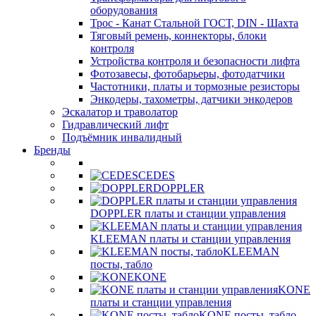
оборудования
Трос - Канат Стальной ГОСТ, DIN - Шахта
Тяговый ремень, коннекторы, блоки
контроля
Устройства контроля и безопасности лифта
Фотозавесы, фотобарьеры, фотодатчики
Частотники, платы и тормозные резисторы
Энкодеры, тахометры, датчики энкодеров
Эскалатор и траволатор
Гидравлический лифт
Подъёмник инвалидный
Бренды
CEDES
DOPPLER
DOPPLER платы и станции управления
KLEEMAN платы и станции управления
KLEEMAN
посты, табло
KONE
KONE
платы и станции управления
KONE посты, табло