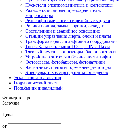
Пускатели электромагнитные и контакторы
Радиодетали: диоды, предохранители,
конденсаторы
Реле лифтовые, логика и релейные модули
Ролики водила, замка, каретки, отводки
Светильники и аварийное освещение
Станции управления лифта, блоки и платы
Трансформаторы для лифтового оборудования
Трос - Канат Стальной ГОСТ, DIN - Шахта
Тяговый ремень, коннекторы, блоки контроля
Устройства контроля и безопасности лифта
Фотозавесы, фотобарьеры, фотодатчики
Частотники, платы и тормозные резисторы
Энкодеры, тахометры, датчики энкодеров
Эскалатор и траволатор
Гидравлический лифт
Подъёмник инвалидный
Фильтр товаров
Загрузка...
Цена
от