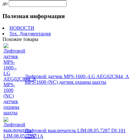
до
Полезная информация
НОВОСТИ
Тех. Документация
Похожие товары
Лифтовой датчик MPS-1600--LG AEG02C844_A
MPS-1600 (NC) датчик охраны шахты
Лифтовой выключатель LIM.08.05.7287 DI-101
125V/1A