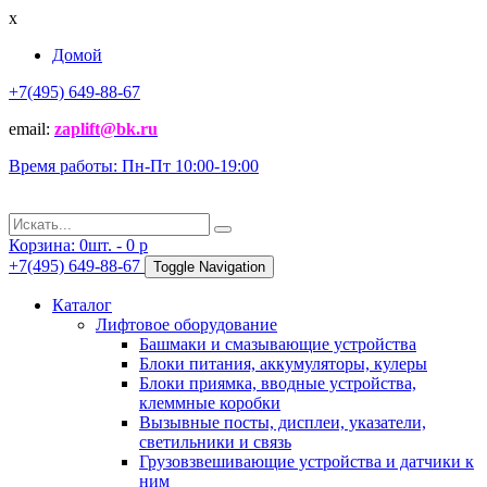
x
Домой
+7(495) 649-88-67
email:
zaplift@bk.ru
Время работы: Пн-Пт 10:00-19:00
Корзина:
0
шт. -
0
p
+7(495) 649-88-67
Toggle Navigation
Каталог
Лифтовое оборудование
Башмаки и смазывающие устройства
Блоки питания, аккумуляторы, кулеры
Блоки приямка, вводные устройства,
клеммные коробки
Вызывные посты, дисплеи, указатели,
светильники и связь
Грузовзвешивающие устройства и датчики к
ним