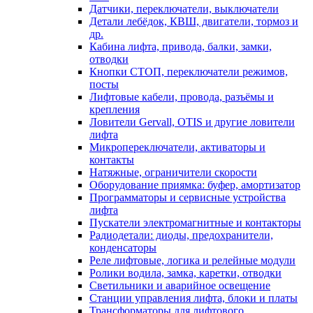
Датчики, переключатели, выключатели
Детали лебёдок, КВШ, двигатели, тормоз и
др.
Кабина лифта, привода, балки, замки,
отводки
Кнопки СТОП, переключатели режимов,
посты
Лифтовые кабели, провода, разъёмы и
крепления
Ловители Gervall, OTIS и другие ловители
лифта
Микропереключатели, активаторы и
контакты
Натяжные, ограничители скорости
Оборудование приямка: буфер, амортизатор
Программаторы и сервисные устройства
лифта
Пускатели электромагнитные и контакторы
Радиодетали: диоды, предохранители,
конденсаторы
Реле лифтовые, логика и релейные модули
Ролики водила, замка, каретки, отводки
Светильники и аварийное освещение
Станции управления лифта, блоки и платы
Трансформаторы для лифтового