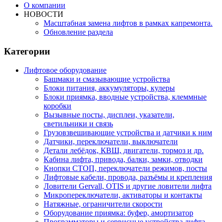
О компании
НОВОСТИ
Масштабная замена лифтов в рамках капремонта.
Обновление раздела
Категории
Лифтовое оборудование
Башмаки и смазывающие устройства
Блоки питания, аккумуляторы, кулеры
Блоки приямка, вводные устройства, клеммные
коробки
Вызывные посты, дисплеи, указатели,
светильники и связь
Грузовзвешивающие устройства и датчики к ним
Датчики, переключатели, выключатели
Детали лебёдок, КВШ, двигатели, тормоз и др.
Кабина лифта, привода, балки, замки, отводки
Кнопки СТОП, переключатели режимов, посты
Лифтовые кабели, провода, разъёмы и крепления
Ловители Gervall, OTIS и другие ловители лифта
Микропереключатели, активаторы и контакты
Натяжные, ограничители скорости
Оборудование приямка: буфер, амортизатор
Программаторы и сервисные устройства лифта