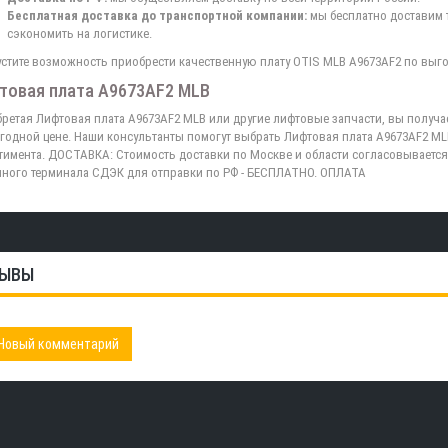
Бесплатная доставка до транспортной компании:
мы бесплатно доставим 
сэкономить на логистике.
устите возможность приобрести качественную плату OTIS MLB A9673AF2 по выго
товая плата A9673AF2 MLB
ретая Лифтовая плата A9673AF2 MLB или другие лифтовые запчасти, вы получа
годной цене. Наши консультанты помогут выбрать Лифтовая плата A9673AF2 ML
тимента. ДОСТАВКА: Стоимость доставки по Москве и области согласовывается
ного терминала СДЭК для отправки по РФ - БЕСПЛАТНО. ОПЛАТА
ЫВЫ
Новый комментарий