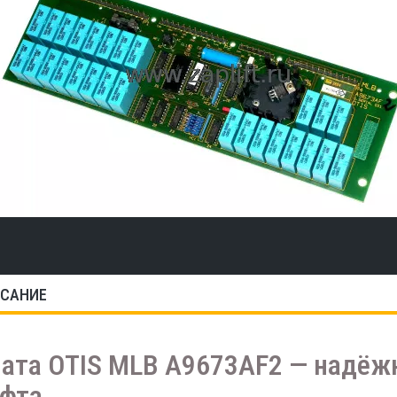
САНИЕ
ата OTIS MLB A9673AF2 — надёж
фта