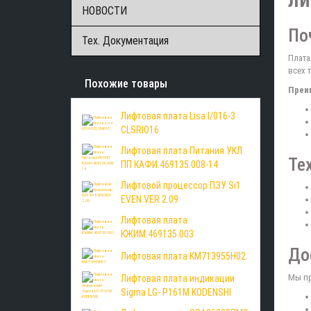
НОВОСТИ
По
Тех. Документация
Плата
всех 
Похожие товары
Преи
Лифтовая плата Lisa I/016-3
CLSRIO16
Лифтовая плата Питания УКЛ
Те
ПП КАФИ.469135.008-14
Лифтовой процессор ПЗУ Si1
EVEN VER 2.09
Лифтовая плата
КЖИМ.469135.003
До
Лифтовая плата KM713955H02
Мы пр
Лифтовая плата индикации
Sigma LG- P161M KODENSHI