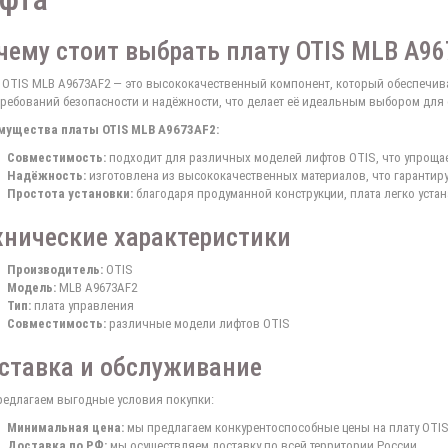
чему стоит выбрать плату OTIS MLB A9
 OTIS MLB A9673AF2 — это высококачественный компонент, который обеспечивае
требований безопасности и надёжности, что делает её идеальным выбором для
мущества платы OTIS MLB A9673AF2:
Совместимость:
подходит для различных моделей лифтов OTIS, что упрощае
Надёжность:
изготовлена из высококачественных материалов, что гарантиру
Простота установки:
благодаря продуманной конструкции, плата легко устан
хнические характеристики
Производитель:
OTIS
Модель:
MLB A9673AF2
Тип:
плата управления
Совместимость:
различные модели лифтов OTIS
ставка и обслуживание
едлагаем выгодные условия покупки:
Минимальная цена:
мы предлагаем конкурентоспособные цены на плату OTIS
Доставка по РФ:
мы осуществляем доставку по всей территории России.