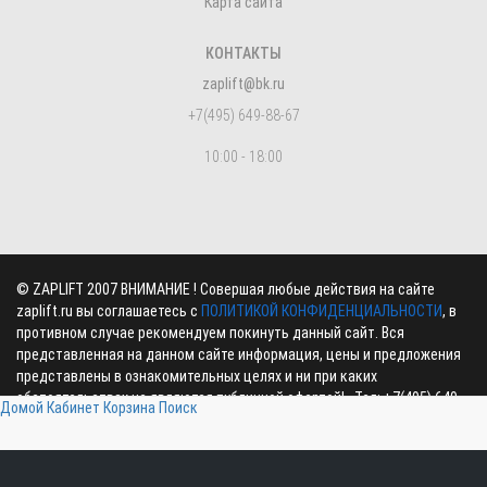
Карта сайта
КОНТАКТЫ
zaplift@bk.ru
+7(495) 649-88-67
10:00 - 18:00
©
ZAPLIFT
2007 ВНИМАНИЕ ! Совершая любые действия на сайте
zaplift.ru вы соглашаетесь с
ПОЛИТИКОЙ КОНФИДЕНЦИАЛЬНОСТИ
, в
противном случае рекомендуем покинуть данный сайт. Вся
представленная на данном сайте информация, цены и предложения
представлены в ознакомительных целях и ни при каких
обстоятельствах не являются публичной офертой! , Тел:
+7(495) 649-
Домой
Кабинет
Корзина
Поиск
88-67
,